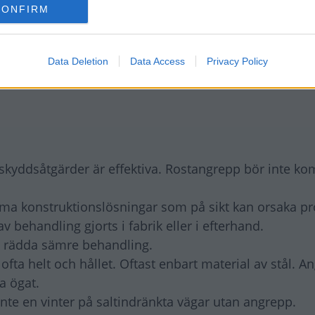
CONFIRM
Data Deletion
Data Access
Privacy Policy
 skyddsåtgärder är effektiva. Rostangrepp bör inte k
ma konstruktionslösningar som på sikt kan orsaka p
behandling gjorts i fabrik eller i efterhand.
d rädda sämre behandling.
ta helt och hållet. Oftast enbart material av stål. A
ta ögat.
nte en vinter på saltindränkta vägar utan angrepp.