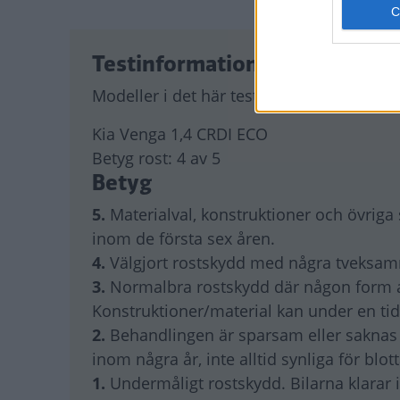
Testinformation
Modeller i det här testet:
Kia Venga 1,4 CRDI ECO
Betyg rost:
4 av 5
Betyg
5.
Materialval, konstruktioner och övriga
inom de första sex åren.
4.
Välgjort rostskydd med några tveksam
3.
Normalbra rostskydd där någon form av 
Konstruktioner/material kan under en ti
2.
Behandlingen är sparsam eller saknas of
inom några år, inte alltid synliga för blot
1.
Undermåligt rostskydd. Bilarna klarar i