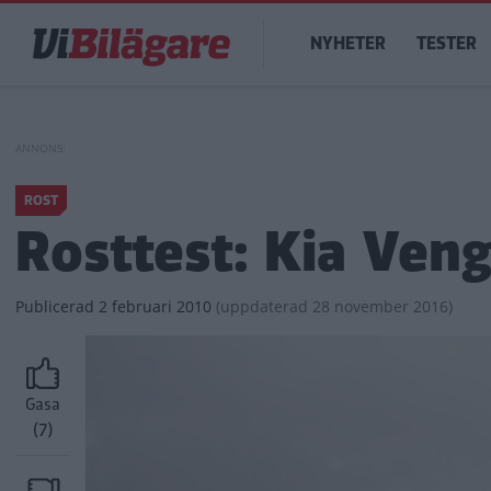
Hoppa
Main
till
NYHETER
TESTER
navigation
huvudinnehåll
ROST
Rosttest: Kia Ven
Publicerad
2 februari 2010
(
uppdaterad
28 november 2016)
Gasa
(7)