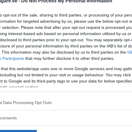
agare.se -
Do Not Process My Personal Information
to opt-out of the sale, sharing to third parties, or processing of your per
formation for targeted advertising by us, please use the below opt-out s
r selection. Please note that after your opt-out request is processed y
eing interest-based ads based on personal information utilized by us or
disclosed to third parties prior to your opt-out. You may separately opt-
losure of your personal information by third parties on the IAB’s list of
uti med förbättrad produkt. Alla dörrar är skyddade 
. This information may also be disclosed by us to third parties on the
IA
n är bra.
Participants
that may further disclose it to other third parties.
 that this website/app uses one or more Google services and may gath
fram och bak samt stänklappar. Hjulhusen är behandl
including but not limited to your visit or usage behaviour. You may click 
rna är skyddade. Undertill har bilen ett slitskydd, ty
 to Google and its third-party tags to use your data for below specifi
.
ogle consent section.
rostskydd.
l Data Processing Opt Outs
consents