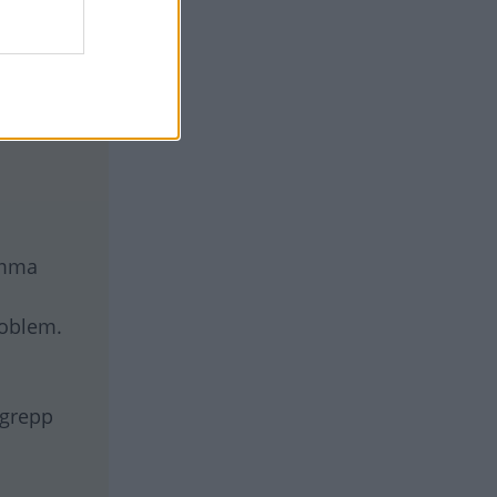
omma
roblem.
ngrepp