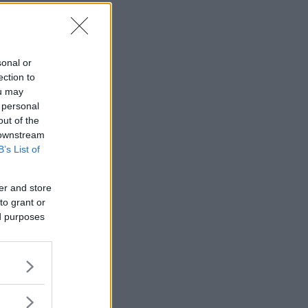
sonal or
ection to
ou may
 personal
out of the
 downstream
B’s List of
er and store
to grant or
ed purposes