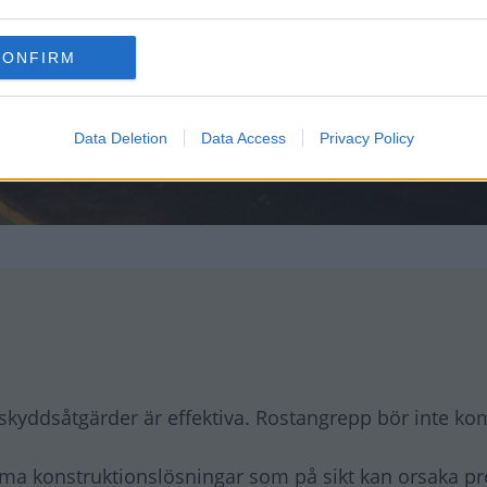
CONFIRM
Data Deletion
Data Access
Privacy Policy
 skyddsåtgärder är effektiva. Rostangrepp bör inte k
ma konstruktionslösningar som på sikt kan orsaka p