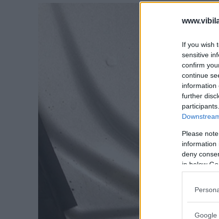
www.vibil
If you wish 
sensitive in
confirm you
continue se
information 
further disc
participants
Downstream 
Please note
information 
deny consent
in below Go
Persona
Google 