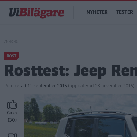
Hoppa
Main
till
NYHETER
TESTER
navigation
huvudinnehåll
ROST
Rosttest: Jeep Re
Publicerad
11 september 2015
(
uppdaterad
28 november 2016)
Gasa
(30)