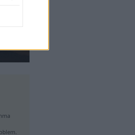
omma
roblem.