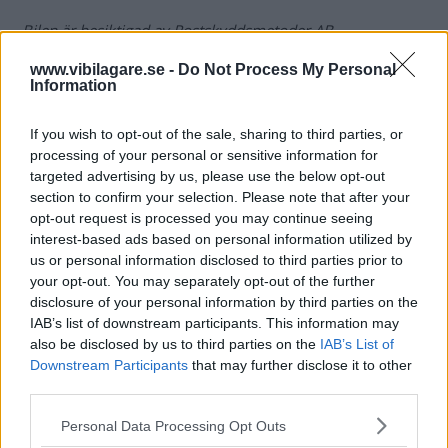
Bilen är besiktigad av Rostskyddsmetoder AB.
Rostskyddsgaranti:
6 år
www.vibilagare.se -
Do Not Process My Personal
Information
If you wish to opt-out of the sale, sharing to third parties, or
Testinformation
processing of your personal or sensitive information for
targeted advertising by us, please use the below opt-out
Modeller i det här testet:
section to confirm your selection. Please note that after your
opt-out request is processed you may continue seeing
Chevrolet Trax 1,6 LT
interest-based ads based on personal information utilized by
Betyg rost:
2 av 5
us or personal information disclosed to third parties prior to
Betyg
your opt-out. You may separately opt-out of the further
disclosure of your personal information by third parties on the
5.
Materialval, konstruktioner och övriga
IAB’s list of downstream participants. This information may
also be disclosed by us to third parties on the
IAB’s List of
skyddsåtgärder är effektiva. Rostangrepp bör inte
Downstream Participants
that may further disclose it to other
komma inom de första sex åren.
third parties.
4.
Välgjort rostskydd med några tveksamma
konstruktionslösningar som på sikt kan orsaka
Please note that this website/app uses one or more Google
Personal Data Processing Opt Outs
services and may gather and store information including but
problem.