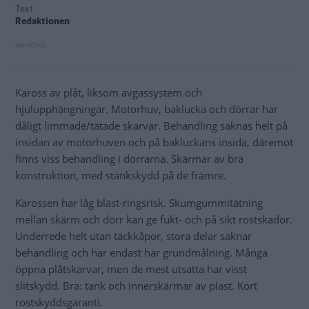
Text
Redaktionen
Kaross av plåt, liksom avgassystem och
hjulupphängningar. Motorhuv, baklucka och dörrar har
dåligt limmade/tätade skarvar. Behandling saknas helt på
insidan av motorhuven och på bakluckans insida, däremot
finns viss behandling i dörrarna. Skärmar av bra
konstruktion, med stänkskydd på de främre.
Karossen har låg bläst-ringsrisk. Skumgummitätning
mellan skärm och dörr kan ge fukt- och på sikt rostskador.
Underrede helt utan täckkåpor, stora delar saknar
behandling och har endast har grundmålning. Många
öppna plåtskarvar, men de mest utsatta har visst
slitskydd. Bra: tank och innerskärmar av plast. Kort
rostskyddsgaranti.