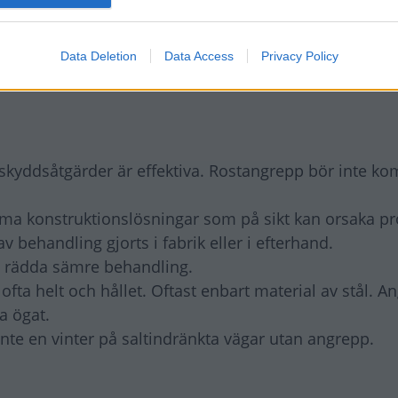
Data Deletion
Data Access
Privacy Policy
 skyddsåtgärder är effektiva. Rostangrepp bör inte k
ma konstruktionslösningar som på sikt kan orsaka p
behandling gjorts i fabrik eller i efterhand.
d rädda sämre behandling.
ta helt och hållet. Oftast enbart material av stål. A
ta ögat.
nte en vinter på saltindränkta vägar utan angrepp.