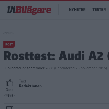
Hoppa
Main
till
NYHETER
TESTER
navigation
huvudinnehåll
ROST
Rosttest: Audi A2
Publicerad
22 september 2000
(
uppdaterad
28 november 2016)
Text
Redaktionen
Gasa
(15)