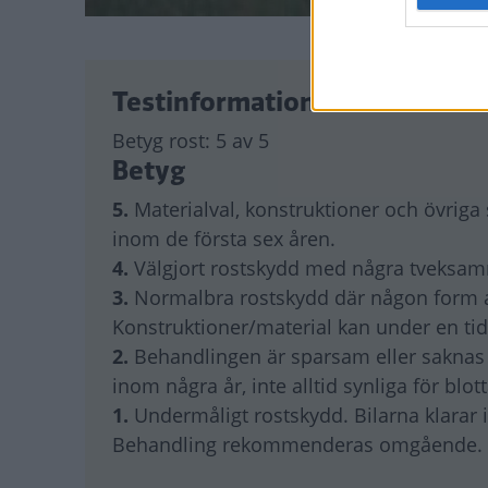
Testinformation
Betyg rost:
5 av 5
Betyg
5.
Materialval, konstruktioner och övriga
inom de första sex åren.
4.
Välgjort rostskydd med några tveksam
3.
Normalbra rostskydd där någon form av 
Konstruktioner/material kan under en ti
2.
Behandlingen är sparsam eller saknas of
inom några år, inte alltid synliga för blot
1.
Undermåligt rostskydd. Bilarna klarar i
Behandling rekommenderas omgående.