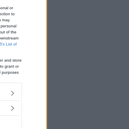
sonal or
ection to
ou may
 personal
out of the
 downstream
B’s List of
er and store
to grant or
ed purposes