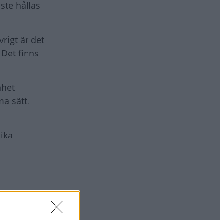
ste hållas
vrigt är det
 Det finns
nhet
ma sätt.
ika