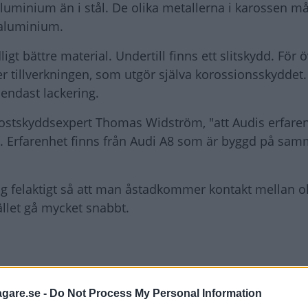
 aluminium än i stål. De olika metallerna i karossen må
 aluminium.
igt bättre material. Undertill finns ett slitskydd. För ö
r tillverkningen, som utgör själva korossionsskyddet.
 endast lackering.
 rostskyddsexpert Thomas Widström, "att Audis erfare
". Erfarenhet finns från Audi A8 som är byggd på sam
 felaktigt så att man åstadkommer kontakt mellan ol
ället gå mycket snabbt.
agare.se -
Do Not Process My Personal Information