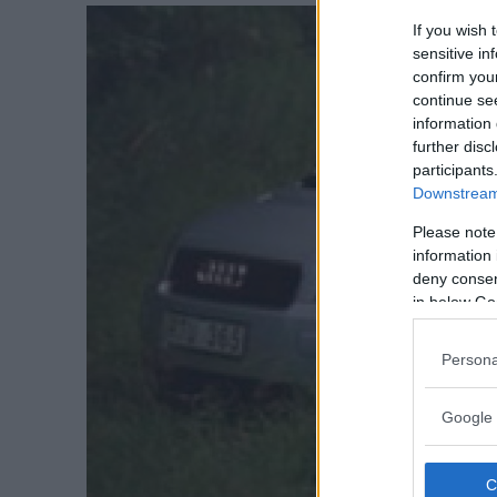
If you wish 
sensitive in
confirm you
continue se
information 
further disc
participants
Downstream 
Please note
information 
deny consent
in below Go
Persona
Google 