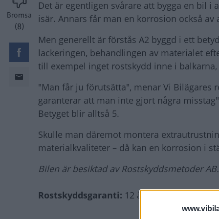
Det är egentligen svårare att bygga en bil i
Bromsa
isär. Annars får man en korrosion också av
(8)
Men generellt är förstås A2 byggd i ett betydl
lackeringen, behandlingen av materialet efte
till exempel inget rostskydd inne i balkarna,
"Man får ju förutsätta", menar Vi Bilägares
garanterar att man inte gjort några misstag
Betyget blir alltså 5.
Skulle man däremot montera extrautrustning
materialkvaliteter – då kan en korrosion i st
Bilen är besiktad av Rostskyddsmetoder AB.
Rostskyddsgaranti:
12 år.
www.vibil