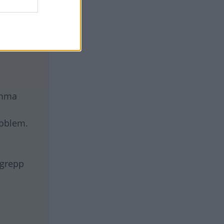
omma
roblem.
ngrepp