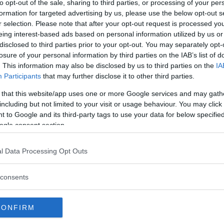
to opt-out of the sale, sharing to third parties, or processing of your per
formation for targeted advertising by us, please use the below opt-out s
r. Flera funkar bra men en är rena
r selection. Please note that after your opt-out request is processed y
eing interest-based ads based on personal information utilized by us or
disclosed to third parties prior to your opt-out. You may separately opt-
losure of your personal information by third parties on the IAB’s list of
. This information may also be disclosed by us to third parties on the
IA
Participants
that may further disclose it to other third parties.
 that this website/app uses one or more Google services and may gath
including but not limited to your visit or usage behaviour. You may click 
 to Google and its third-party tags to use your data for below specifi
ogle consent section.
l Data Processing Opt Outs
tt fortsätta läsa.
consents
CONFIRM