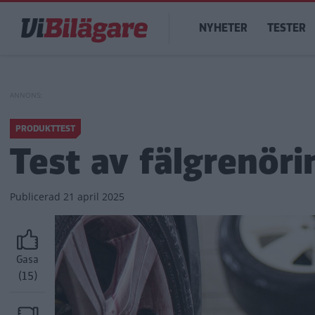
Hoppa
Main
till
NYHETER
TESTER
navigation
huvudinnehåll
PRODUKTTEST
Test av fälgrenöri
Publicerad
21 april 2025
Gasa
(15)