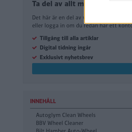
Ta del av allt material – bl
Det här är en del av vårt premium-inne
eller logga in om du redan har ett kont
Tillgång till alla artiklar
Digital tidning ingår
Exklusivt nyhetsbrev
INNEHÅLL
Autoglym Clean Wheels
BBV Wheel Cleaner
Bilt Hamber Auto-Wheel