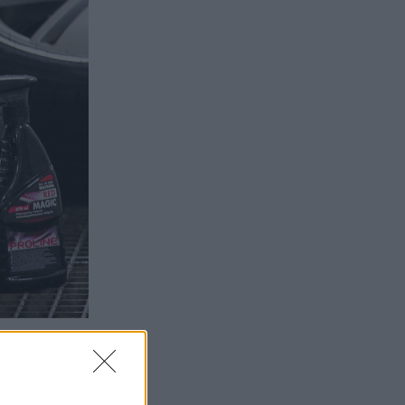
romsdamm, som
kter i