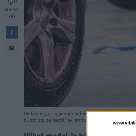
Bromsa
(8)
De fälgrengöringar som är baserade på natriumtiogl
till största del består av järnoxid. De syrabaserade p
www.vibil
Vilket medel är bäst på riktigt s