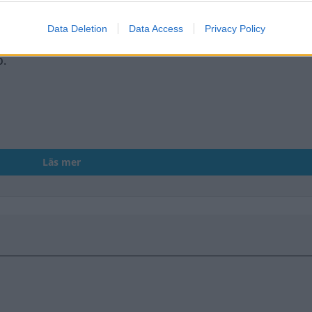
i Premium-medlem
Data Deletion
Data Access
Privacy Policy
håll. För att läsa vidare behöver du bli Premium-med
o.
Läs mer