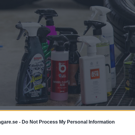
ykolat ändrar färg på ett spännande sätt när de reagerar med b
rodukterna ändrar inte färg, men är ändå strået vassare.
agare.se -
Do Not Process My Personal Information
mutsiga fälgar? Vi har testat tolv produ