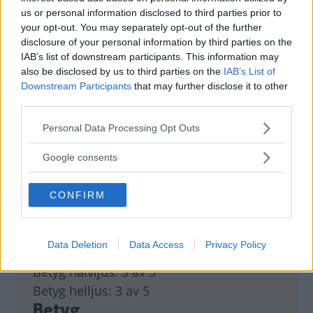
Omdöme:
Kia har bra längd på halvljuset även om
us or personal information disclosed to third parties prior to
ljusbilden inte är homogen. Toyota har något sämre
your opt-out. You may separately opt-out of the further
räckvidd och bredd. Ljusets inställning var dock inte
disclosure of your personal information by third parties on the
optimal och var svår att rätta till. När det gäller helljus är
IAB’s list of downstream participants. This information may
resultatet omvänt. Toyota lyser något längre än Kia men
also be disclosed by us to third parties on the
IAB’s List of
inte med lika bred ljusbild som koreanska bilen. Båda har
Downstream Participants
that may further disclose it to other
third parties.
högt placerade lampor som dessvärre ger hög
siktnedsättande bländning på halvljuset.
Please note that this website/app uses one or more Google
Personal Data Processing Opt Outs
services and may gather and store information including but
not limited to your visit or usage behaviour. You may click to
Google consents
grant or deny consent to Google and its third-party tags to
use your data for below specified purposes in below Google
Testinformation
CONFIRM
consent section.
Modeller i det här testet:
Data Deletion
Data Access
Privacy Policy
Toyota Urban Cruiser D-4D
Betyg halvljus:
3 av 5
Betyg helljus:
3 av 5
Betyg