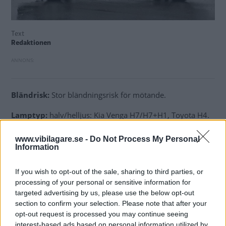
Text
Redaktionen
Bländrisk:
Stor bländningsrisk för mötande.
Lamptyp:
halv/helljus: Kia Venga H7/H7+H1, Toyota H4.
Glödlampsbyte:
Kia: Glödlampsbyte är mycket enkelt.
www.vibilagare.se -
Do Not Process My Personal
Man kommer åt alla fyra lampor genom att lossa
Information
gummiskydden på baksidan av strålkastarhuset. Toyota:
Det är ganska trångt kring strålkastaren. Men det går att
If you wish to opt-out of the sale, sharing to third parties, or
processing of your personal or sensitive information for
klara byte av H4-lampan. Kontaktstycket och
targeted advertising by us, please use the below opt-out
gummiskyddet fäst vid lampans nedre del sitter mycket
section to confirm your selection. Please note that after your
hårt.
opt-out request is processed you may continue seeing
interest-based ads based on personal information utilized by