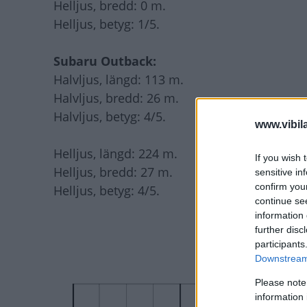
Helljus, bredd: 0 m.
Helljus, betyg: 1/5.
Subaru Outback:
Halvljus, längd: 113 m.
Halvljus, bredd: 26 m.
Halvljus, betyg: 4/5.
www.vibil
Helljus, längd: 224 m.
If you wish 
Helljus, bredd: 27 m.
sensitive in
confirm you
Helljus, betyg: 4/5.
continue se
information 
further disc
participants
Downstream 
Please note
information 