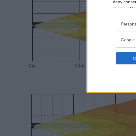
deny consent
in below Go
Persona
Google 