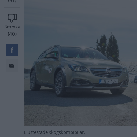
(51)
Bromsa
(40)
Ljustestade skogskombibilar.