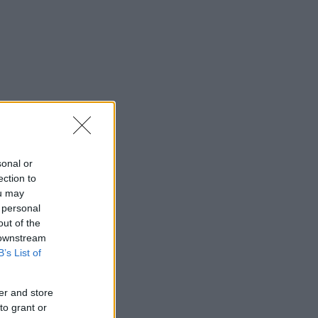
sonal or
ection to
ou may
 personal
out of the
 downstream
B’s List of
er and store
to grant or