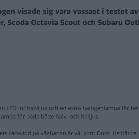
en visade sig vara vassast i testet av 
er, Scoda Octavia Scout och Subaru Out
 LED för halvljus och en extra halogenlampa för hell
ampa för både både halv- och helljus.
ets räckvidd på vägbanan är väl kort. Dock lite bättre