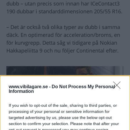
dubb – utan precis som innan har ICeContact3
190 dubbar i standarddimensionen 205/55 R16.
– Det är också två olika typer av dubb i samma
däck. En optimerad för acceleration/broms, en
för kurvgrepp. Detta såg vi tidigare på Nokian
Hakkapeliitta 9 och nu följer Continental efter.
www.vibilagare.se -
Do Not Process My Personal
Information
If you wish to opt-out of the sale, sharing to third parties, or
processing of your personal or sensitive information for
targeted advertising by us, please use the below opt-out
section to confirm your selection. Please note that after your
opt-out request is processed you may continue seeing