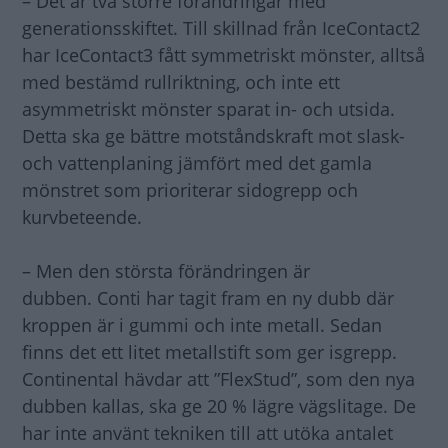
– Det är två större förändringar med
generationsskiftet. Till skillnad från IceContact2
har IceContact3 fått symmetriskt mönster, alltså
med bestämd rullriktning, och inte ett
asymmetriskt mönster sparat in- och utsida.
Detta ska ge bättre motståndskraft mot slask-
och vattenplaning jämfört med det gamla
mönstret som prioriterar sidogrepp och
kurvbeteende.
– Men den största förändringen är
dubben. Conti har tagit fram en ny dubb där
kroppen är i gummi och inte metall. Sedan
finns det ett litet metallstift som ger isgrepp.
Continental hävdar att ”FlexStud”, som den nya
dubben kallas, ska ge 20 % lägre vägslitage. De
har inte använt tekniken till att utöka antalet