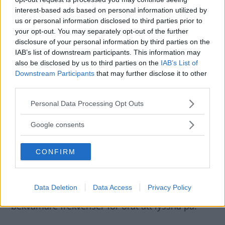
interest-based ads based on personal information utilized by
Gummidubb mot traditionell dubb i förstorat utförande.
us or personal information disclosed to third parties prior to
your opt-out. You may separately opt-out of the further
Vad är dina intryck så här långt?
disclosure of your personal information by third parties on the
IAB’s list of downstream participants. This information may
– Det är svårt att säga något bestämt efter bara
also be disclosed by us to third parties on the
IAB’s List of
olika provkörningsmoment på plogade isbanor
Downstream Participants
that may further disclose it to other
- det krävs ett seriöst jämförelsetest innan man
third parties.
kan dra några större slutsatser. Om tre veckor
Please note that this website/app uses one or more Google
Personal Data Processing Opt Outs
sätter jag igång med vårt stora vinterdäckstest
services and may gather and store information including but
not limited to your visit or usage behaviour. You may click to
och där kommer den nya dubbtekniken
Google consents
grant or deny consent to Google and its third-party tags to
självklart vara med!
use your data for below specified purposes in below Google
CONFIRM
consent section.
– Jag kan i alla fall säga att vägbullret har
förbättrats. Vi har kört både IceContact2 och
Data Deletion
Data Access
Privacy Policy
IceContact3 på barmark och gummidubben ger
bekvämare frekvenser för örat att lyssna på.