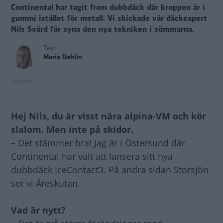
Continental har tagit fram dubbdäck där kroppen är i
gummi istället för metall. Vi skickade vår däckexpert
Nils Svärd för syna den nya tekniken i sömmarna.
Text
Maria Dahlin
Hej Nils, du är visst nära alpina-VM och kör
slalom. Men inte på skidor.
– Det stämmer bra! Jag är i Östersund där
Continental har valt att lansera sitt nya
dubbdäck IceContact3. På andra sidan Storsjön
ser vi Åreskutan.
Vad är nytt?