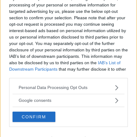
processing of your personal or sensitive information for
Genom åren har Vi Bilägare testat mängder av
targeted advertising by us, please use the below opt-out
section to confirm your selection. Please note that after your
metoder för att dämpa ljudkomfortens fiende nummer
opt-out request is processed you may continue seeing
ett: det dånande däckbuller som uppstår på grov
interest-based ads based on personal information utilized by
svensk asfalt. Ingen av de tidigare åtgärderna har
us or personal information disclosed to third parties prior to
fungerat – utom en. Fast då krävdes att man att
your opt-out. You may separately opt-out of the further
byggde om hela bilen…
disclosure of your personal information by third parties on the
IAB’s list of downstream participants. This information may
Text
Mikael Schultz
also be disclosed by us to third parties on the
IAB’s List of
Downstream Participants
that may further disclose it to other
third parties.
Please note that this website/app uses one or more Google
Personal Data Processing Opt Outs
services and may gather and store information including but
not limited to your visit or usage behaviour. You may click to
Google consents
Det här är en låst artikel.
Logga in
för
grant or deny consent to Google and its third-party tags to
use your data for below specified purposes in below Google
att fortsätta läsa.
CONFIRM
consent section.