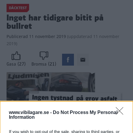
DÄCKTEST
Inget har tidigare bitit på
bullret
Publicerad
11 november 2019
(
uppdaterad
11 november
2019)
(27)
(21)
Gasa
Bromsa
www.vibilagare.se -
Do Not Process My Personal
Information
If you wish to opt-out of the sale, sharing to third parties, or