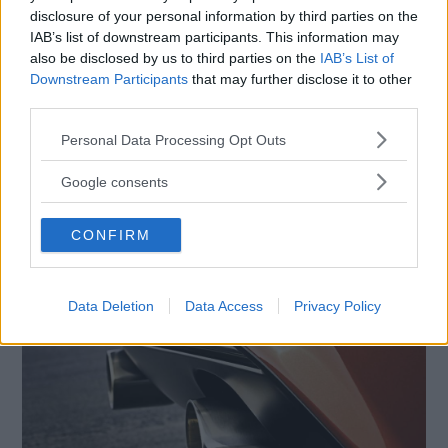
disclosure of your personal information by third parties on the
IAB’s list of downstream participants. This information may
also be disclosed by us to third parties on the
IAB’s List of
Downstream Participants
that may further disclose it to other
third parties.
Please note that this website/app uses one or more Google
Personal Data Processing Opt Outs
services and may gather and store information including but
not limited to your visit or usage behaviour. You may click to
Google consents
grant or deny consent to Google and its third-party tags to
use your data for below specified purposes in below Google
CONFIRM
consent section.
Data Deletion
Data Access
Privacy Policy