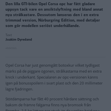
Den lilla GTI-bilen Opel Corsa opc har fått gladare
uppsyn tack vare en ansiktslyftning med bland annat
nya strålkastare. Dessutom lanseras den i en extra
trimmad version, Nürburgring Edition, med detaljer
som gör modellen seriöst underhållande.
Text
Joakim Dyredand
Opel Corsa har just genomgått botoxkur vilket tydligast
märks på de piggare ögonen, strålkastarna med en extra
knick i underkant. Specialaren av opc-versionen känns
igen på bonusspoilern i svart plast och den 20 millimeter
lägre fjädringen.
Stötdämparna har fått 40 procent hårdare sättning och
bakom de främre fälgarna finns nya bromsok från
Brembo, 2,5 kg lättare per styck än de vanliga hejdarna.