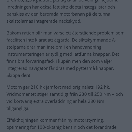
Inredningen har också fått sitt; döpta instegslister och
banskiss av den berömda motorbanan på de tunna
skalstolarnas integrerade nackskydd.
Bakom ratten blir man varse ett återstående problem som
faceliften inte klarat att åtgärda. De siktskymmande A-
stolparna drar man inte om i en handvändning.
Instrumenteringen är tydlig med lättfunna knappar. Det
finns bra förvaringsfack i kupén men den som väljer
integrerad navigator får dras med pyttesmå knappar.
Skippa den!
Motorn ger 210 hk jämfört med originalets 192 hk.
Vridmomentet stiger samtidigt från 230 till 250 Nm – och
vid kortvarig extra överladdning är hela 280 Nm
tillgängliga.
Effekthöjningen kommer från ny motorstyrning,
optimering för 100-oktanig bensin och det förändrade