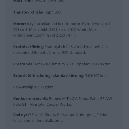
Mått, cm:
L 399/B 172/H 149.
Tjänstevikt från, kg:
1 307.
Motor:
4-cyl turboladdad bensinmotor. Cylindervolym: 1
598 cm3. Max effekt: 210 hk vid 5 850 v/min. Max
vridmoment 250 Nm vid 2 250 v/min.
Kraftöverföring:
Framhjulsdrift. 6-växlad manuell låda,
mekanisk differentialbroms. ESP standard.
Prestanda:
Acc 0–100 km/tim 6,8 s. Toppfart 230 km/tim.
Bränsleförbrukning, blandad körning:
7,6 l/100 km.
CO2-utsläpp:
176 g/km.
Konkurrenter:
Alfa Romeo MiTo QV, Skoda Fabia RS, VW
Polo GTI, Mini John Cooper Works.
Vad nytt?
Facelift för alla Corsa, opc Nüburgring Edition
ensam om differentialbroms.