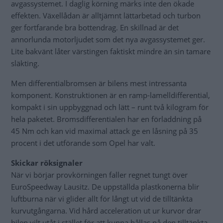
avgassystemet. I daglig körning märks inte den ökade
effekten. Växellådan är alltjämnt lättarbetad och turbon
ger fortfarande bra bottendrag. En skillnad är det
annorlunda motorljudet som det nya avgassystemet ger.
Lite bakvänt låter värstingen faktiskt mindre än sin tamare
släkting.
Men differentialbromsen är bilens mest intressanta
komponent. Konstruktionen är en ramp-lamelldifferential,
kompakt i sin uppbyggnad och lätt – runt två kilogram för
hela paketet. Bromsdifferentialen har en förladdning på
45 Nm och kan vid maximal attack ge en låsning på 35
procent i det utförande som Opel har valt.
Skickar röksignaler
När vi börjar provkörningen faller regnet tungt över
EuroSpeedway Lausitz. De uppställda plastkonerna blir
luftburna när vi glider allt för långt ut vid de tilltänkta
kurvutgångarna. Vid hård acceleration ut ur kurvor drar
bilen vilt utåt i stället för att kunna hållas på den tilltänkta,