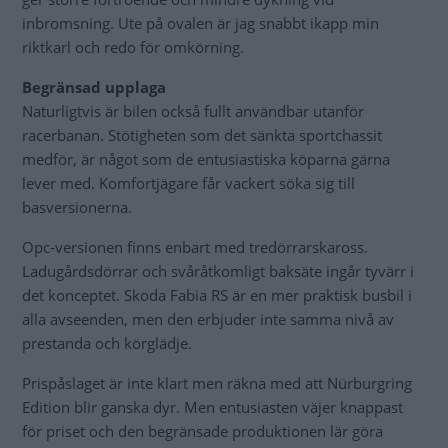
inbromsning. Ute på ovalen är jag snabbt ikapp min
riktkarl och redo för omkörning.
Begränsad upplaga
Naturligtvis är bilen också fullt användbar utanför
racerbanan. Stötigheten som det sänkta sportchassit
medför, är något som de entusiastiska köparna gärna
lever med. Komfortjägare får vackert söka sig till
basversionerna.
Opc-versionen finns enbart med tredörrarskaross.
Ladugårdsdörrar och svåråtkomligt baksäte ingår tyvärr i
det konceptet. Skoda Fabia RS är en mer praktisk busbil i
alla avseenden, men den erbjuder inte samma nivå av
prestanda och körglädje.
Prispåslaget är inte klart men räkna med att Nürburgring
Edition blir ganska dyr. Men entusiasten väjer knappast
för priset och den begränsade produktionen lär göra