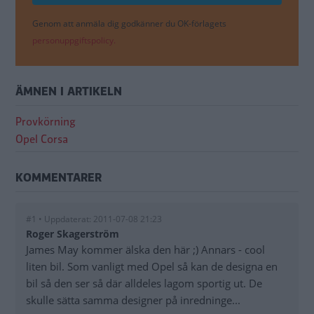
Genom att anmäla dig godkänner du OK-förlagets
personuppgiftspolicy.
ÄMNEN I ARTIKELN
Provkörning
Opel Corsa
KOMMENTARER
#1 • Uppdaterat: 2011-07-08 21:23
Roger Skagerström
James May kommer älska den här ;) Annars - cool
liten bil. Som vanligt med Opel så kan de designa en
bil så den ser så där alldeles lagom sportig ut. De
skulle sätta samma designer på inredninge...