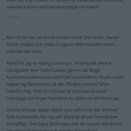
snävare kursen med bestämt grepp om ratten.
Men vi har tur, en stund senare skiner åter solen, banan
torkar snabbt och sedan fungerar differentialbromsen
som det var tänkt.
Först kör jag en vanlig Corsa opc. Innerhjulet skickar
röksignaler över halva Lausitz genom de långa
kurvkombinationerna med hård acceleration. Ut på ovalen
tappar jag flera meter på den ”Ringen-märkta” bilen
framför mig. Efter tio minuter är bromsarna rejält
svampiga och höger framdäck en spillra av sitt forna jag.
Snabbt bilbyte, sedan attack igen och nu är det skillnad.
Mitt kommando blir lag och plötsligt driver framdäcken
förträffligt. Den lägre fjädringen och de styvare dämparna
ger större förtroende och mindre dykning vid