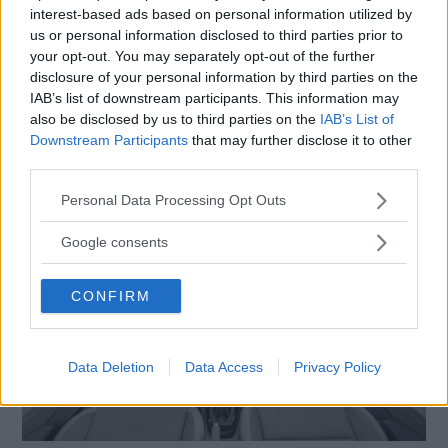
interest-based ads based on personal information utilized by
us or personal information disclosed to third parties prior to
your opt-out. You may separately opt-out of the further
disclosure of your personal information by third parties on the
IAB’s list of downstream participants. This information may
also be disclosed by us to third parties on the
IAB’s List of
Downstream Participants
that may further disclose it to other
third parties.
Please note that this website/app uses one or more Google
Personal Data Processing Opt Outs
services and may gather and store information including but
not limited to your visit or usage behaviour. You may click to
Google consents
grant or deny consent to Google and its third-party tags to
use your data for below specified purposes in below Google
CONFIRM
consent section.
Data Deletion
Data Access
Privacy Policy