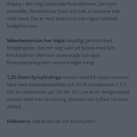
display i den högt placerade förarskärmen, fjärrstyrt
centrallås, fönsterhissar fram och bak, p-sensorer bak
med mera. Det är med andra ord inte någon avklädd
budgetversion.
Säkerhetsnivån har höjts
betydligt jämfört med
föregångaren. Det blir nog svårt att lyckas med fem
krockstjärnor eftersom avancerade och dyra
förarassistanssystem numera väger tungt.
1,25-liters fyrcylindriga
motorn med 84 hästar kommer
bara med automatväxellåda och 2018 introduceras 1.0 T-
GDI en turbomotor på 100 hk. GT-Line är en designvässad
version med mer utrustning, bixenon och tuffare 16-tums
aluhjul.
Diskutera:
Vad tycker du om Kia Picanto?