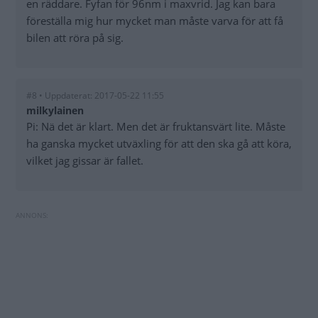
en räddare. Fyfan för 96nm i maxvrid. Jag kan bara
föreställa mig hur mycket man måste varva för att få
bilen att röra på sig.
#8 • Uppdaterat: 2017-05-22 11:55
milkylainen
Pi: Nä det är klart. Men det är fruktansvärt lite. Måste
ha ganska mycket utväxling för att den ska gå att köra,
vilket jag gissar är fallet.