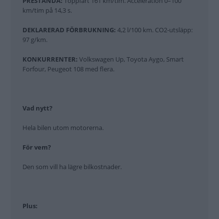
PRESTANDA:
Toppfart 161 km/tim. Acceleration 0–100
km/tim på 14,3 s.
DEKLARERAD FÖRBRUKNING:
4,2 l/100 km. CO2-utsläpp:
97 g/km.
KONKURRENTER:
Volkswagen Up, Toyota Aygo, Smart
Forfour, Peugeot 108 med flera.
Vad nytt?
Hela bilen utom motorerna.
För vem?
Den som vill ha lägre bilkostnader.
Plus: