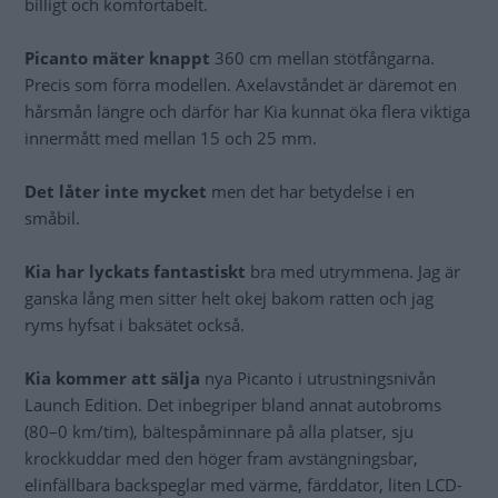
billigt och komfortabelt.
Picanto mäter knappt
360 cm mellan stötfångarna.
Precis som förra modellen. Axelavståndet är däremot en
hårsmån längre och därför har Kia kunnat öka flera viktiga
innermått med mellan 15 och 25 mm.
Det låter inte mycket
men det har betydelse i en
småbil.
Kia har lyckats fantastiskt
bra med utrymmena. Jag är
ganska lång men sitter helt okej bakom ratten och jag
ryms hyfsat i baksätet också.
Kia kommer att sälja
nya Picanto i utrustningsnivån
Launch Edition. Det inbegriper bland annat autobroms
(80–0 km/tim), bältespåminnare på alla platser, sju
krockkuddar med den höger fram avstängningsbar,
elinfällbara backspeglar med värme, färddator, liten LCD-