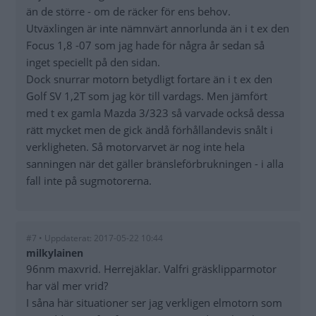
än de större - om de räcker för ens behov.
Utväxlingen är inte nämnvärt annorlunda än i t ex den
Focus 1,8 -07 som jag hade för några år sedan så
inget speciellt på den sidan.
Dock snurrar motorn betydligt fortare än i t ex den
Golf SV 1,2T som jag kör till vardags. Men jämfört
med t ex gamla Mazda 3/323 så varvade också dessa
rätt mycket men de gick ändå förhållandevis snålt i
verkligheten. Så motorvarvet är nog inte hela
sanningen när det gäller bränsleförbrukningen - i alla
fall inte på sugmotorerna.
#7 • Uppdaterat: 2017-05-22 10:44
milkylainen
96nm maxvrid. Herrejäklar. Valfri gräsklipparmotor
har väl mer vrid?
I såna här situationer ser jag verkligen elmotorn som