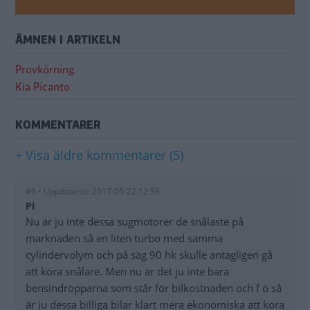
ÄMNEN I ARTIKELN
Provkörning
Kia Picanto
KOMMENTARER
+ Visa äldre kommentarer (5)
#6 • Uppdaterat: 2017-05-22 12:56
Pi
Nu är ju inte dessa sugmotorer de snålaste på
marknaden så en liten turbo med samma
cylindervolym och på säg 90 hk skulle antagligen gå
att köra snålare. Men nu är det ju inte bara
bensindropparna som står för bilkostnaden och f ö så
är ju dessa billiga bilar klart mera ekonomiska att köra