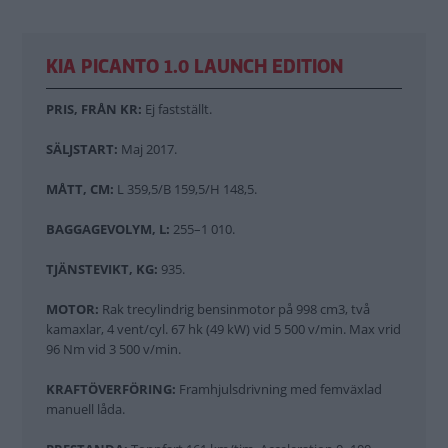
KIA PICANTO 1.0 LAUNCH EDITION
PRIS, FRÅN KR:
Ej fastställt.
SÄLJSTART:
Maj 2017.
MÅTT, CM:
L 359,5/B 159,5/H 148,5.
BAGGAGEVOLYM, L:
255–1 010.
TJÄNSTEVIKT, KG:
935.
MOTOR:
Rak trecylindrig bensinmotor på 998 cm3, två
kamaxlar, 4 vent/cyl. 67 hk (49 kW) vid 5 500 v/min. Max vrid
96 Nm vid 3 500 v/min.
KRAFTÖVERFÖRING:
Framhjulsdrivning med femväxlad
manuell låda.