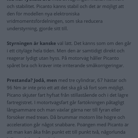
och stabilitet. Picanto känns stabil och det är möjligt att
den för modellen nya elektroniska
vridmomentsfördelningen, som ska reducera
understyrning, gjorde sitt till.
Styrningen är kanske
väl lätt. Det känns som om den går
i ett cityläge hela tiden. Men den är samtidigt direkt och
reagerar lydigt utan hyss. På motorväg håller Picanto
spåret bra och kräver inte irriterande småkorrigeringar.
Prestanda? Jodå, men
med tre cylindrar, 67 hästar och
96 Nm är inte prio ett att det ska gå så fort som möjligt.
Picano skjuter fart hyfsat från stillastående och i det lägre
fartregistret. I motortvägsfart går fartökningen påtagligt
långsammare och man växlar gärna ner till fyran eller
försöker med trean. Då brummar motorn lite högre och
acceleration går något snabbare. Poängen med Picanto är
att man kan åka från punkt ett till punkt två, någorlunda