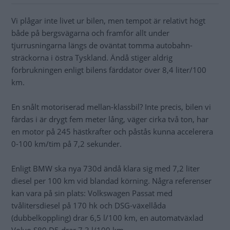
Vi plågar inte livet ur bilen, men tempot är relativt högt
både på bergsvägarna och framför allt under
tjurrusningarna längs de oväntat tomma autobahn-
sträckorna i östra Tyskland. Ändå stiger aldrig
förbrukningen enligt bilens färddator över 8,4 liter/100
km.
En snålt motoriserad mellan-klassbil? Inte precis, bilen vi
färdas i är drygt fem meter lång, väger cirka två ton, har
en motor på 245 hästkrafter och påstås kunna accelerera
0-100 km/tim på 7,2 sekunder.
Enligt BMW ska nya 730d ändå klara sig med 7,2 liter
diesel per 100 km vid blandad körning. Några referenser
kan vara på sin plats: Volkswagen Passat med
tvålitersdiesel på 170 hk och DSG-växellåda
(dubbelkoppling) drar 6,5 l/100 km, en automatväxlad