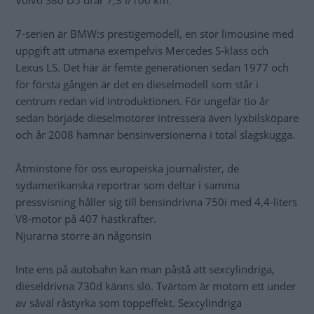
Volvo S80 D5 drar 7,3 l/100 km.
7-serien är BMW:s prestigemodell, en stor limousine med
uppgift att utmana exempelvis Mercedes S-klass och
Lexus LS. Det här är femte generationen sedan 1977 och
för första gången är det en dieselmodell som står i
centrum redan vid introduktionen. För ungefär tio år
sedan började dieselmotorer intressera även lyxbilsköpare
och år 2008 hamnar bensinversionerna i total slagskugga.
Åtminstone för oss europeiska journalister, de
sydamerikanska reportrar som deltar i samma
pressvisning håller sig till bensindrivna 750i med 4,4-liters
V8-motor på 407 hästkrafter.
Njurarna större än någonsin
Inte ens på autobahn kan man påstå att sexcylindriga,
dieseldrivna 730d känns slö. Tvärtom är motorn ett under
av såväl råstyrka som toppeffekt. Sexcylindriga