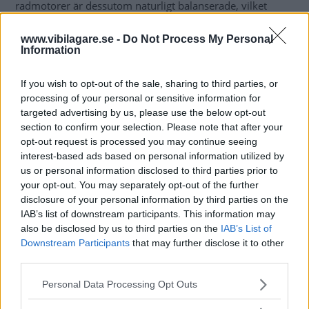
radmotorer är dessutom naturligt balanserade, vilket
bidrar till få och små vibrationer.
Samspelet med den sexväxlade automatlådan fungerar
www.vibilagare.se -
Do Not Process My Personal
Information
också mycket bra med normalt sett mjuka skiften och
kvick respons när föraren så anbefaller.
If you wish to opt-out of the sale, sharing to third parties, or
processing of your personal or sensitive information for
Förra 7-serien (lanserad 2001) var först ut i BMW:s då nya
targeted advertising by us, please use the below opt-out
designlinje och fick utstå hård kritik för sitt utseende.
section to confirm your selection. Please note that after your
Interiören hade klara drag av barockmöbel och
opt-out request is processed you may continue seeing
omdefinierade på många sätt hur en bil kan och bör se ut
interest-based ads based on personal information utilized by
inuti. Uppfriskande tyckte somliga, men sannerligen inte
us or personal information disclosed to third parties prior to
your opt-out. You may separately opt-out of the further
alla.
disclosure of your personal information by third parties on the
IAB’s list of downstream participants. This information may
Därför har målet för nya "sjuan" uppenbart varit att
also be disclosed by us to third parties on the
IAB’s List of
normalisera. BMW-njurarna i fronten är visserligen större
Downstream Participants
that may further disclose it to other
än någonsin, men för övrigt lär ingen kunna reta sig på
third parties.
karosslinjerna. Invändigt är ordningen helt återställd:
Please note that this website/app uses one or more Google
Personal Data Processing Opt Outs
växelväljaren har återvänt till mittkonsolen efter sin
services and may gather and store information including but
tillfälliga utflykt till rattstången, instrumentrundlarna är