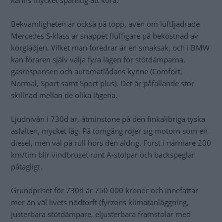
känns mycket spänstig att köra.
Bekvämligheten är också på topp, även om luftfjädrade
Mercedes S-klass är snäppet fluffigare på bekostnad av
körglädjen. Vilket man föredrar är en smaksak, och i BMW
kan föraren själv välja fyra lägen för stötdämparna,
gasresponsen och automatlådans kynne (Comfort,
Normal, Sport samt Sport plus). Det är påfallande stor
skillnad mellan de olika lägena.
Ljudnivån i 730d är, åtminstone på den finkalibriga tyska
asfalten, mycket låg. På tomgång röjer sig motorn som en
diesel, men väl på rull hörs den aldrig. Först i närmare 200
km/tim blir vindbruset runt A-stolpar och backspeglar
påtagligt.
Grundpriset för 730d är 750 000 kronor och innefattar
mer än väl livets nödtorft (fyrzons klimatanläggning,
justerbara stötdämpare, eljusterbara framstolar med