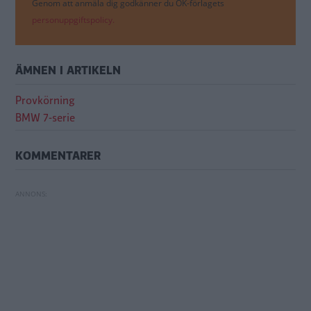
Genom att anmäla dig godkänner du OK-förlagets
personuppgiftspolicy.
ÄMNEN I ARTIKELN
Provkörning
BMW 7-serie
KOMMENTARER