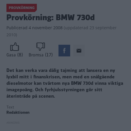
PROVKÖRNING
Provkörning: BMW 730d
Publicerad
4 november 2008
(
uppdaterad
23 september
2010)
(8)
(17)
Gasa
Bromsa
Det kan verka vara dålig tajming att lansera en ny
lyxbil mitt i finanskrisen, men med en snålgående
dieselmotor kan tvärtom nya BMW 730d vinna viktiga
imagepoäng. Och fyrhjulsstyrningen gör sitt
återinträde på scenen.
Text
Redaktionen