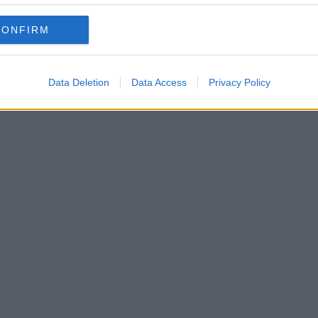
ipse Cross?
CONFIRM
Data Deletion
Data Access
Privacy Policy