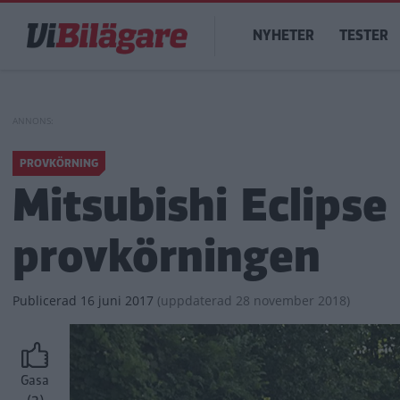
Hoppa
Main
till
NYHETER
TESTER
navigation
huvudinnehåll
PROVKÖRNING
Mitsubishi Eclipse
provkörningen
Publicerad
16 juni 2017
(
uppdaterad
28 november 2018)
Gasa