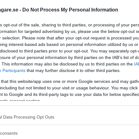
ver Evoque, VW Tiguan, Kia Sportage och Nissan Qashq
å mycket att komma med på senare år.
agare.se -
Do Not Process My Personal Information
to opt-out of the sale, sharing to third parties, or processing of your per
riktigt storsäljare i Sverige.
formation for targeted advertising by us, please use the below opt-out s
subishi valt att inte ge Eclipse Cross laddmöjlighet? Ma
r selection. Please note that after your opt-out request is processed y
n affären lönsam men jag undrar om man tänkt rätt. I
eing interest-based ads based on personal information utilized by us or
det suttit som en smäck och kunnat locka många nya ku
disclosed to third parties prior to your opt-out. You may separately opt-
losure of your personal information by third parties on the IAB’s list of
. This information may also be disclosed by us to third parties on the
IA
Participants
that may further disclose it to other third parties.
 that this website/app uses one or more Google services and may gath
har inte Mitsubishi försökt göra Eclipse Cross så perso
including but not limited to your visit or usage behaviour. You may click 
te högre, lite tyngre mer, lite större utan att för den 
 to Google and its third-party tags to use your data for below specifi
ska annorlunda jämfört med vad Toyota eller VW er
ogle consent section.
l Data Processing Opt Outs
den 4 juli
. Prenumeranter får tidningen en vecka tidi
consents