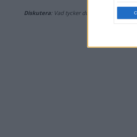
Diskutera
: Vad tycker du om Mitsubishi Ecl