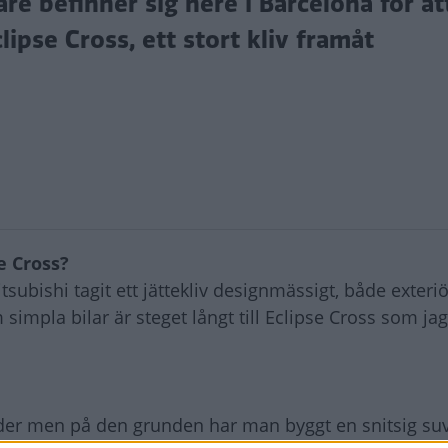
e befinner sig nere i Barcelona för at
ipse Cross, ett stort kliv framåt
e Cross?
itsubishi tagit ett jättekliv designmässigt, både exteri
 simpla bilar är steget långt till Eclipse Cross som jag
der men på den grunden har man byggt en snitsig su