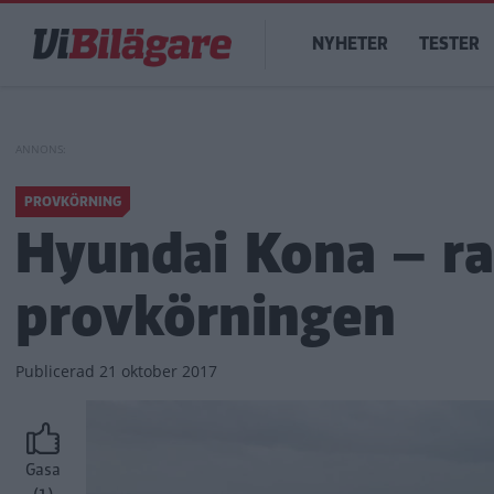
Hoppa
Main
till
NYHETER
TESTER
navigation
huvudinnehåll
PROVKÖRNING
Hyundai Kona – ra
provkörningen
Publicerad
21 oktober 2017
Gasa