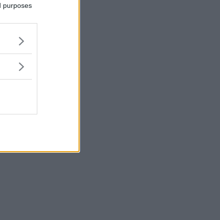
ed purposes
nde för hur
r är
eranter får