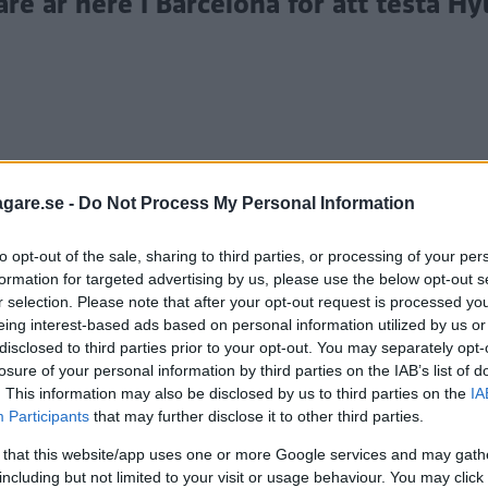
e är nere i Barcelona för att testa Hy
agare.se -
Do Not Process My Personal Information
 b-suv till?
to opt-out of the sale, sharing to third parties, or processing of your per
lls skördar biltypen stora framgångar och jag kan inte 
formation for targeted advertising by us, please use the below opt-out s
r selection. Please note that after your opt-out request is processed y
 när alla andra verkar klara det.
eing interest-based ads based on personal information utilized by us or
disclosed to third parties prior to your opt-out. You may separately opt-
urrenterna då?
losure of your personal information by third parties on the IAB’s list of
dge. Lite Citroën, lite Lexus och kanske lite Subaru 
. This information may also be disclosed by us to third parties on the
IA
Participants
that may further disclose it to other third parties.
 ventilation i framstolarna. Å andra sidan saknas gr
m går att separera mellan höger och vänster sida. I K
 that this website/app uses one or more Google services and may gath
including but not limited to your visit or usage behaviour. You may click 