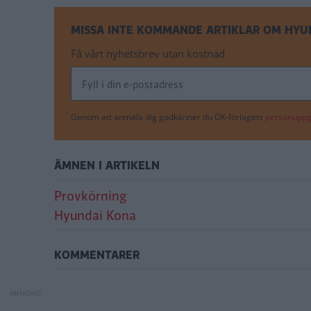
MISSA INTE KOMMANDE ARTIKLAR OM HYU
Få vårt nyhetsbrev utan kostnad
Genom att anmäla dig godkänner du OK-förlagets
personuppgi
ÄMNEN I ARTIKELN
Provkörning
Hyundai Kona
KOMMENTARER
Hyundai Kona – r
Provkörning: Toyo