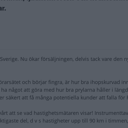
r.
i Sverige. Nu ökar försäljningen, delvis tack vare den n
förarsätet och börjar fingra, är hur bra ihopskurvad i
 ha något att göra med hur bra prylarna håller i läng
 säkert att få många potentiella kunder att falla för 
svårt att se vad hastighetsmätaren visar! Instrumenttav
tigaste del, d v s hastigheter upp till 90 km i timmen,