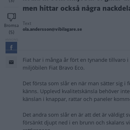
(3)
men hittar också några nackdela
Text
Bromsa
ola.andersson@vibilagare.se
(5)
Fiat har i många år fört en tynande tillvaro 
miljöbilen Fiat Bravo Eco.
Det första som slår en när man sätter sig i 
känns. Upplevd kvalitetskänsla behöver inte
känslan i knappar, rattar och paneler kommer
Det andra som slår en är att det är väldigt 
försänkt djupt ned i en brunn och skalans vik