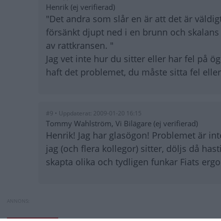
Henrik (ej verifierad)
"Det andra som slår en är att det är väldig
försänkt djupt ned i en brunn och skalans v
av rattkransen. "
Jag vet inte hur du sitter eller har fel på
haft det problemet, du måste sitta fel ell
#9 • Uppdaterat: 2009-01-20 16:15
Tommy Wahlström, Vi Bilägare (ej verifierad)
Henrik! Jag har glasögon! Problemet är in
jag (och flera kollegor) sitter, döljs då ha
skapta olika och tydligen funkar Fiats ergo
Fiat Bravo - miljöbilen som 
Provkörning: Toyo