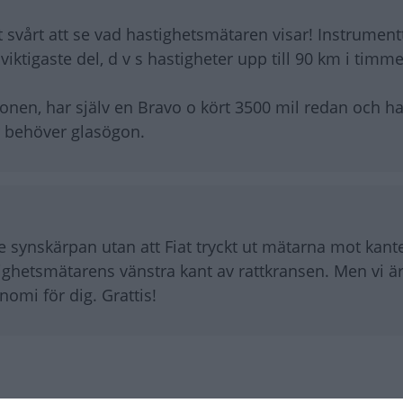
t svårt att se vad hastighetsmätaren visar! Instrument
iktigaste del, d v s hastigheter upp till 90 km i timme
 ögonen, har själv en Bravo o kört 3500 mil redan och 
er behöver glasögon.
te synskärpan utan att Fiat tryckt ut mätarna mot kan
stighetsmätarens vänstra kant av rattkransen. Men vi är
nomi för dig. Grattis!
vänder Fiats trend
ta bZ4X Touring (2026)