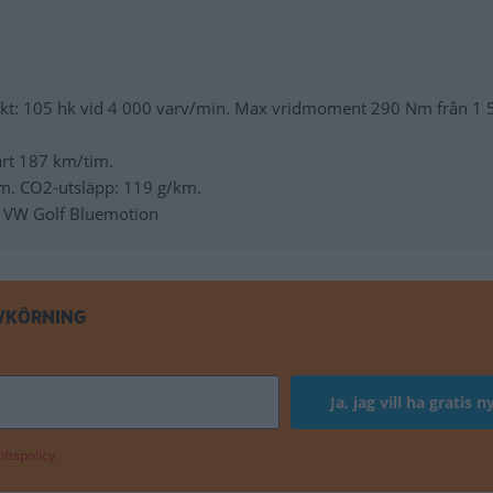
ekt: 105 hk vid 4 000 varv/min. Max vridmoment 290 Nm från 1 
art 187 km/tim.
km. CO2-utsläpp: 119 g/km.
c, VW Golf Bluemotion
VKÖRNING
ftspolicy.