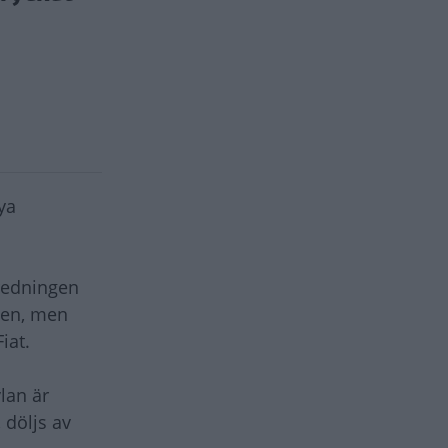
ya
nredningen
den, men
Fiat.
lan är
 döljs av