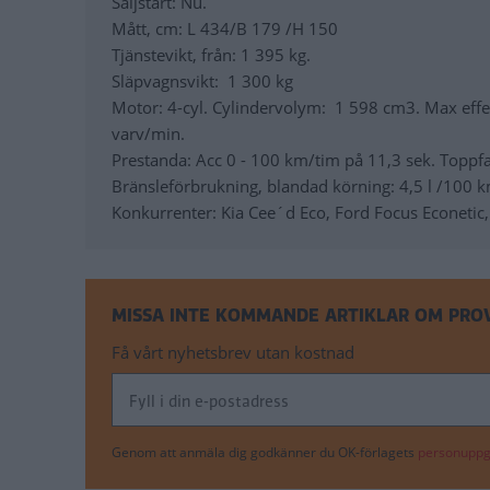
Säljstart: Nu.
Mått, cm: L 434/B 179 /H 150
Tjänstevikt, från: 1 395 kg.
Släpvagnsvikt: 1 300 kg
Motor: 4-cyl. Cylindervolym: 1 598 cm3. Max eff
varv/min.
Prestanda: Acc 0 - 100 km/tim på 11,3 sek. Toppf
Bränsleförbrukning, blandad körning: 4,5 l /100 
Konkurrenter: Kia Cee´d Eco, Ford Focus Econeti
MISSA INTE KOMMANDE ARTIKLAR OM PRO
Få vårt nyhetsbrev utan kostnad
Genom att anmäla dig godkänner du OK-förlagets
personuppgi