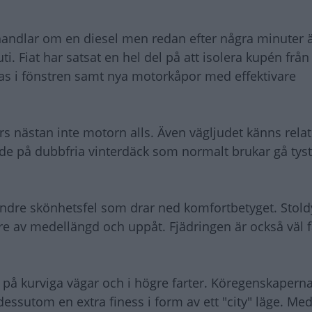
handlar om en diesel men redan efter några minuter 
nuti. Fiat har satsat en hel del på att isolera kupén från
as i fönstren samt nya motorkåpor med effektivare
örs nästan inte motorn alls. Även vägljudet känns relati
lade på dubbfria vinterdäck som normalt brukar gå tys
indre skönhetsfel som drar ned komfortbetyget. Stol
rare av medellängd och uppåt. Fjädringen är också väl f
på kurviga vägar och i högre farter. Köregenskaperna
dessutom en extra finess i form av ett "city" läge. Me