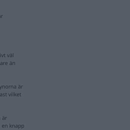
är
vt väl
tare än
dynorna är
ast vilket
 är
d en knapp