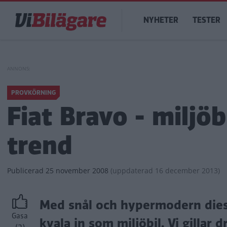
Hoppa
Main
till
NYHETER
TESTER
navigation
huvudinnehåll
PROVKÖRNING
Fiat Bravo - miljö
trend
Publicerad
25 november 2008
(
uppdaterad
16 december 2013)
Med snål och hypermodern diese
Gasa
kvala in som miljöbil. Vi gillar 