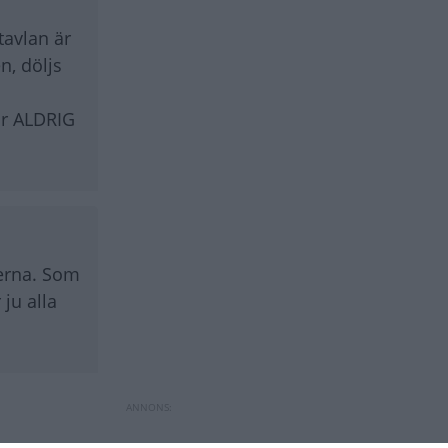
tavlan är
n, döljs
har ALDRIG
terna. Som
 ju alla