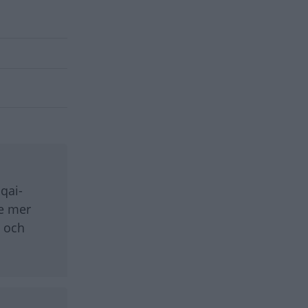
hqai-
te mer
 och