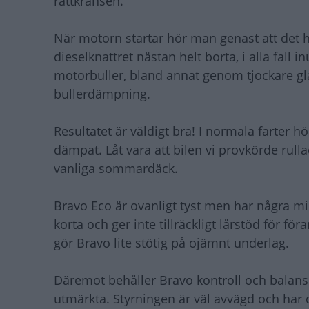
rattkransen.
När motorn startar hör man genast att det 
dieselknattret nästan helt borta, i alla fall i
motorbuller, bland annat genom tjockare gl
bullerdämpning.
Resultatet är väldigt bra! I normala farter h
dämpat. Låt vara att bilen vi provkörde rul
vanliga sommardäck.
Bravo Eco är ovanligt tyst men har några m
korta och ger inte tillräckligt lårstöd för fö
gör Bravo lite stötig på ojämnt underlag.
Däremot behåller Bravo kontroll och balans 
utmärkta. Styrningen är väl avvägd och har 