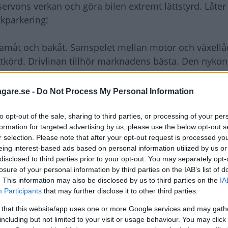
rvons verkan och göra bilen extremt lättstyrd. Låter 
ckparkering!
e framåt och bakåt. Samspelet mellan motor och växell
ättkörd. Drivlinan tillhör marknadens bästa. Den nyko
tfullt från väldigt låga varvtal och är dessutom snål p
ttanvänd.
agare.se -
Do Not Process My Personal Information
klassen men benutrymmet är snålt i baksätet. Dessu
to opt-out of the sale, sharing to third parties, or processing of your per
formation for targeted advertising by us, please use the below opt-out s
erarna lätt känner sig lite instängda.
r selection. Please note that after your opt-out request is processed y
 ganska hög lasttröskel. Bakluckan har inte heller n
eing interest-based ads based on personal information utilized by us or
tan att smutsa ned sig.
disclosed to third parties prior to your opt-out. You may separately opt-
losure of your personal information by third parties on the IAB’s list of
. This information may also be disclosed by us to third parties on the
IA
or i krockprovet hos Euro-NCAP, sidokrockkuddar och
Participants
that may further disclose it to other third parties.
standard.
 that this website/app uses one or more Google services and may gath
including but not limited to your visit or usage behaviour. You may click 
ram till årsskiftet säljer man ett komfortpaket för 4 