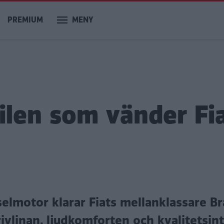
PREMIUM
MENY
bilen som vänder Fi
lmotor klarar Fiats mellanklassare Br
drivlinan, ljudkomforten och kvalitetsin