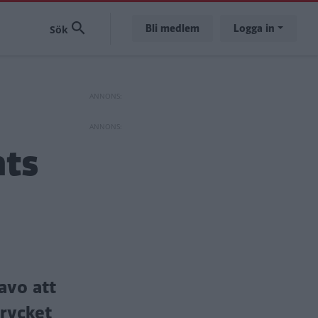
Bli medlem
Logga in
ats
avo att
trycket