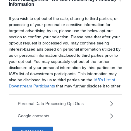
Information
Hur står sig Volvo V60 Cross Country mot Audi A4
If you wish to opt-out of the sale, sharing to third parties, or
allroad och Skoda Octavia Scout? Här kan du läsa mer
processing of your personal or sensitive information for
om bland annat bränsleförbrukning, bilekonomi,
targeted advertising by us, please use the below opt-out
kupébuller, barnsäkerhet, prestanda, kupé- och
section to confirm your selection. Please note that after your
lastmått, krocksäkerhet och utrustning.
opt-out request is processed you may continue seeing
interest-based ads based on personal information utilized by
Text
Erik Wedberg
us or personal information disclosed to third parties prior to
your opt-out. You may separately opt-out of the further
disclosure of your personal information by third parties on the
Fotograf
IAB’s list of downstream participants. This information may
Øyvind Lund
also be disclosed by us to third parties on the
IAB’s List of
Downstream Participants
that may further disclose it to other
third parties.
Please note that this website/app uses one or more Google
Personal Data Processing Opt Outs
services and may gather and store information including but
Det här är en låst artikel.
Logga in
för
not limited to your visit or usage behaviour. You may click to
Google consents
att fortsätta läsa.
grant or deny consent to Google and its third-party tags to
use your data for below specified purposes in below Google