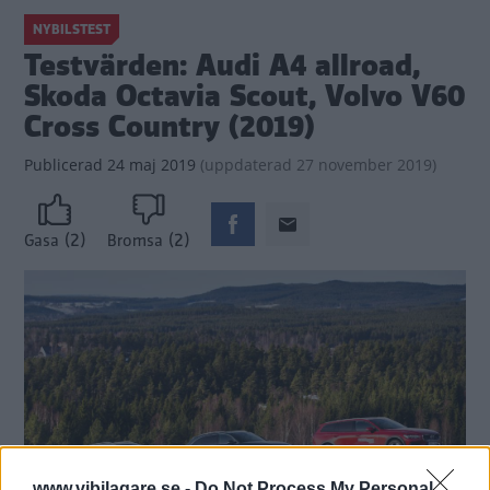
NYBILSTEST
Testvärden: Audi A4 allroad,
Skoda Octavia Scout, Volvo V60
Cross Country (2019)
Publicerad
24 maj 2019
(
uppdaterad
27 november 2019)
(2)
(2)
Gasa
Bromsa
www.vibilagare.se -
Do Not Process My Personal