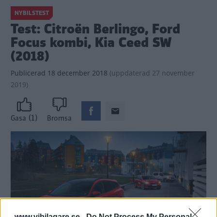
NYBILSTEST
Test: Citroën Berlingo, Ford
Focus kombi, Kia Ceed SW
(2018)
Publicerad
18 december 2018
(
uppdaterad
27 november
2019)
(1)
Gasa
Bromsa
www.vibilagare.se -
Do Not Process My Personal