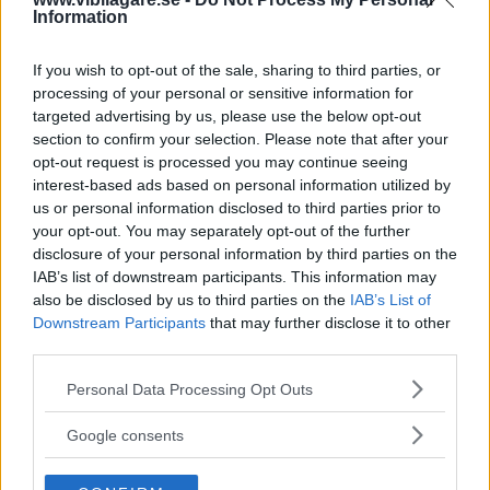
Information
If you wish to opt-out of the sale, sharing to third parties, or
Tre familjevänliga kompaktbilar med plats för 600
processing of your personal or sensitive information for
liter bagage. Får Kia Ceed i kombiutförande revansch
targeted advertising by us, please use the below opt-out
på Ford Focus när vi testar storlastare av det
section to confirm your selection. Please note that after your
behändigare slaget? Eller kommer kluriga Citroën
opt-out request is processed you may continue seeing
Berlingo att visa var (bil-)skåpet ska stå?
interest-based ads based on personal information utilized by
us or personal information disclosed to third parties prior to
Text
your opt-out. You may separately opt-out of the further
Nils Svärd
disclosure of your personal information by third parties on the
IAB’s list of downstream participants. This information may
Fotograf
also be disclosed by us to third parties on the
IAB’s List of
Simon Hamelius
Downstream Participants
that may further disclose it to other
third parties.
Please note that this website/app uses one or more Google
Personal Data Processing Opt Outs
services and may gather and store information including but
not limited to your visit or usage behaviour. You may click to
Google consents
Det här är en låst artikel.
Logga in
för
grant or deny consent to Google and its third-party tags to
att fortsätta läsa.
use your data for below specified purposes in below Google