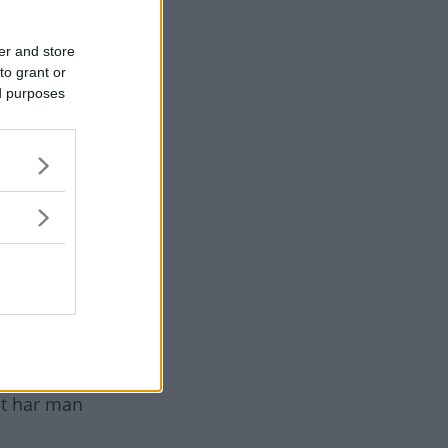
xtremt
öljer med
er and store
to grant or
ed purposes
okrockkuddar
h
a profil på
llt har man