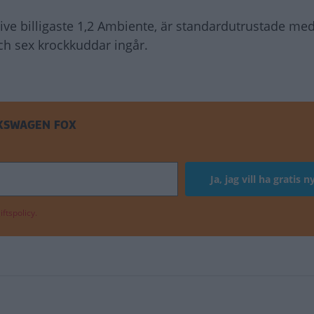
usive billigaste 1,2 Ambiente, är standardutrustade med
h sex krockkuddar ingår.
LKSWAGEN FOX
ftspolicy.