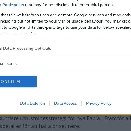
 sömmarna avslöjas snabbt att utrustningsnivån är e
Participants
that may further disclose it to other third parties.
t minimum av normala säkerhets- och komfortdetaljer f
 that this website/app uses one or more Google services and may gath
including but not limited to your visit or usage behaviour. You may click 
 to Google and its third-party tags to use your data for below specifi
ga in under det magiska 100 000-kronorstrecket.
ogle consent section.
riset finns bland annat: servostyrning, centrallås, sid
l Data Processing Opt Outs
m.
consents
illval och samma sak gäller finesser som färddator oc
CONFIRM
gonen och rimmar illa med Volkswagens i övrigt seriös
nna erbjuda en bil under 100 000 kronor?
Data Deletion
Data Access
Privacy Policy
t sundare utrustningsstrategi för nya Fabia. Framför a
detaljer för att hålla priset nere.