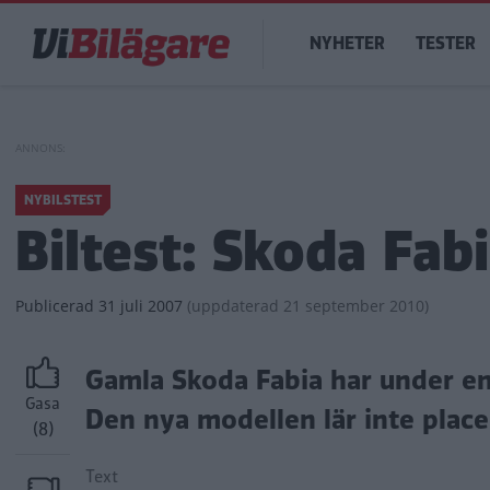
Hoppa
Main
till
NYHETER
TESTER
navigation
huvudinnehåll
NYBILSTEST
Biltest: Skoda Fab
Publicerad
31 juli 2007
(
uppdaterad
21 september 2010)
Gamla Skoda Fabia har under en 
Gasa
Den nya modellen lär inte place
(8)
Text