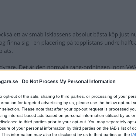
 också ett av småbilsklassens absolut bästa köp just n
 finna sig i en placering på topplistans undre hälft 
plats.
p dyrare. Det är den normala rang-ordningen inom VW
etalternativet.
agare.se -
Do Not Process My Personal Information
 en testduell blir situationen den omvända. Då är det
to opt-out of the sale, sharing to third parties, or processing of your per
pen, 98 800 kronor, medan enklaste versionen av den
formation for targeted advertising by us, please use the below opt-out s
 skillnad på hela 14 600 kronor till Folkvagnens för
r selection. Please note that after your opt-out request is processed y
eing interest-based ads based on personal information utilized by us or
disclosed to third parties prior to your opt-out. You may separately opt-
s billigaste budgetbil. Men är den också det bästa 
losure of your personal information by third parties on the IAB’s list of
. This information may also be disclosed by us to third parties on the
IA