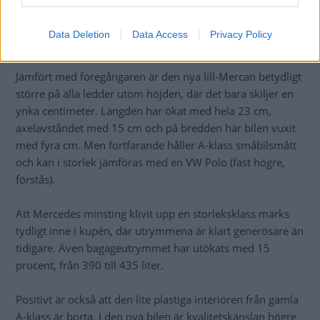
hamnade vuxna baksätespassagerare lätt i en krampaktig
ställning med stjärten lågt och högt uppdragna knän. Det
Data Deletion
Data Access
Privacy Policy
slipper man i den nya.
Jämfört med föregångaren är den nya lill-Mercan betydligt
större på alla ledder utom höjden, där det bara skiljer en
ynka centimeter. Längden har ökat med hela 23 cm,
axelavståndet med 15 cm och på bredden har bilen vuxit
med fyra cm. Men fortfarande håller A-klass småbilsmått
och kan i storlek jämföras med en VW Polo (fast högre,
förstås).
Att Mercedes minsting klivit upp en storleksklass märks
tydligt inne i kupén, där utrymmena är klart generösare än
tidigare. Även bagageutrymmet har utökats med 15
procent, från 390 till 435 liter.
Positivt är också att den lite plastiga interiören från gamla
A-klass är borta. I den nya bilen är kvalitetskänslan högre