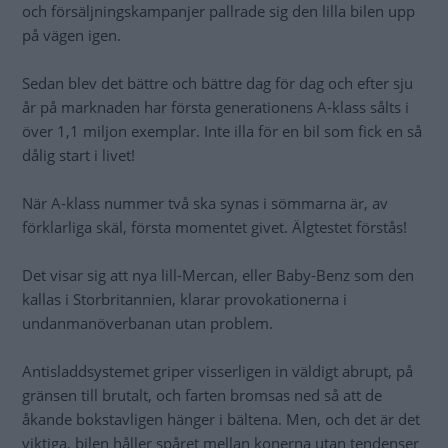
och försäljningskampanjer pallrade sig den lilla bilen upp
på vägen igen.
Sedan blev det bättre och bättre dag för dag och efter sju
år på marknaden har första generationens A-klass sålts i
över 1,1 miljon exemplar. Inte illa för en bil som fick en så
dålig start i livet!
När A-klass nummer två ska synas i sömmarna är, av
förklarliga skäl, första momentet givet. Älgtestet förstås!
Det visar sig att nya lill-Mercan, eller Baby-Benz som den
kallas i Storbritannien, klarar provokationerna i
undanmanöverbanan utan problem.
Antisladdsystemet griper visserligen in väldigt abrupt, på
gränsen till brutalt, och farten bromsas ned så att de
åkande bokstavligen hänger i bältena. Men, och det är det
viktiga, bilen håller spåret mellan konerna utan tendenser