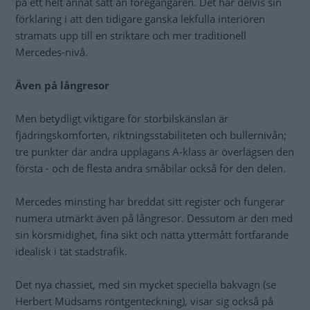
på ett helt annat sätt än föregångaren. Det har delvis sin
förklaring i att den tidigare ganska lekfulla interiören
stramats upp till en striktare och mer traditionell
Mercedes-nivå.
Även på långresor
Men betydligt viktigare för storbilskänslan är
fjädringskomforten, riktningsstabiliteten och bullernivån;
tre punkter där andra upplagans A-klass är överlägsen den
första - och de flesta andra småbilar också för den delen.
Mercedes minsting har breddat sitt register och fungerar
numera utmärkt även på långresor. Dessutom är den med
sin körsmidighet, fina sikt och nätta yttermått fortfarande
idealisk i tät stadstrafik.
Det nya chassiet, med sin mycket speciella bakvagn (se
Herbert Müdsams röntgenteckning), visar sig också på