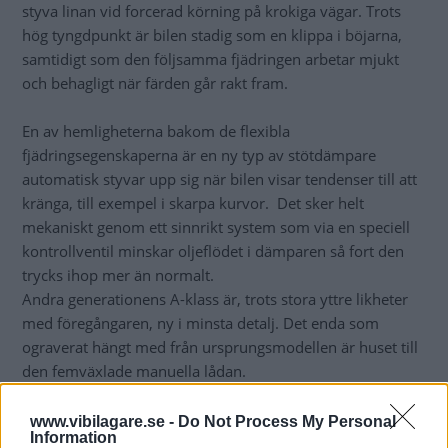
styva linan vid forcerad körning på krokiga vägar. Trots
hög tyngdpunkt är bilen stadig som en klippa i böjarna,
samtidigt som den följsamma fjädringen arbetar mjukt
och behagligt när färden går rakt fram.
En av hemligheterna bakom de flexibla
fjädringsegenskaperna är en ny typ av stötdämpare
automatisk styvar upp sig när bilen visar tendenser till att
kränga, till exempel i skarpa kurvor. Det sker helt
mekaniskt genom ett sinnrikt system som via en speciell
kontrollventil minskar oljeflödet i dämparen så fort den
trycks ihop mer än normalt.
Andra generationens A-klass är, trots stora yttre likheter
med föregångaren, ny i minsta detalj. Det enda som
ograverat hängt med från ursprungsmodellen är huset till
den femväxlade manuella lådan.
www.vibilagare.se -
Do Not Process My Personal
Information