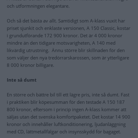
och utformningen elegantare.
Och så det bästa av allt. Samtidigt som A-klass vuxit har
priset sjunkit och enklaste versionen, A 150 Classic, kostar
i grundutförande 172 900 kronor. Det är 4 000 kronor
mindre än den tidigare motsvarigheten, A 140 med
likvärdig utrustning. Ännu större blir skillnaden för den
som väljer den nya tredörrarskarossen, som är ytterligare
8 000 kronor billigare.
Inte så dumt
En större och bättre bil till ett lägre pris, inte så dumt. Fast
i praktiken blir köpesumman för den testade A 150 187
800 kronor, eftersom i princip ingen A-klass kommer att
säljas utan det svenska komfortpaketet. Det kostar 14 900
kronor och innehåller luftkonditionering, ljudanläggning
med CD, lättmetallfälgar och insynsskydd för bagaget.