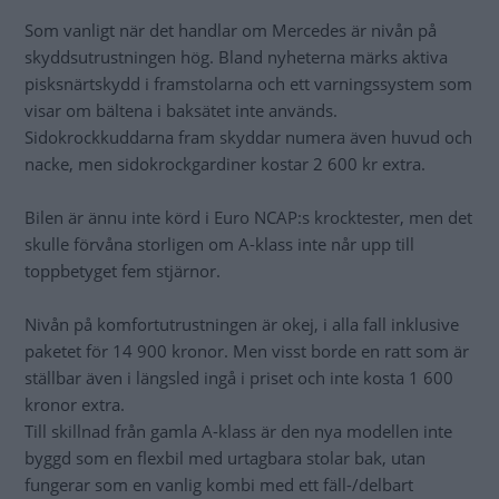
Som vanligt när det handlar om Mercedes är nivån på
skyddsutrustningen hög. Bland nyheterna märks aktiva
pisksnärtskydd i framstolarna och ett varningssystem som
visar om bältena i baksätet inte används.
Sidokrockkuddarna fram skyddar numera även huvud och
nacke, men sidokrockgardiner kostar 2 600 kr extra.
Bilen är ännu inte körd i Euro NCAP:s krocktester, men det
skulle förvåna storligen om A-klass inte når upp till
toppbetyget fem stjärnor.
Nivån på komfortutrustningen är okej, i alla fall inklusive
paketet för 14 900 kronor. Men visst borde en ratt som är
ställbar även i längsled ingå i priset och inte kosta 1 600
kronor extra.
Till skillnad från gamla A-klass är den nya modellen inte
byggd som en flexbil med urtagbara stolar bak, utan
fungerar som en vanlig kombi med ett fäll-/delbart