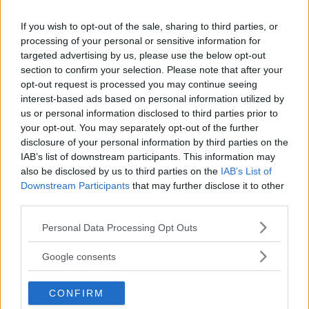
If you wish to opt-out of the sale, sharing to third parties, or
Konstruktionsprincipen med det dubbla golvet finns också
processing of your personal or sensitive information for
kvar, eftersom den enligt Mercedes är en förutsättning för
targeted advertising by us, please use the below opt-out
bästa möjliga krocksäkerhet. Dessutom skapas utrymme
section to confirm your selection. Please note that after your
för såväl bränslecellsteknik som batterier när alternativa
opt-out request is processed you may continue seeing
interest-based ads based on personal information utilized by
drivkällor används.
us or personal information disclosed to third parties prior to
your opt-out. You may separately opt-out of the further
Nackdelen med dubbelgolvet är att det stjäl rejält med
disclosure of your personal information by third parties on the
plats på höjden inne i bilen. Man kliver inte in i A-klass,
IAB’s list of downstream participants. This information may
utan klättrar mer eller mindre upp i den.
also be disclosed by us to third parties on the
IAB’s List of
Downstream Participants
that may further disclose it to other
Sittpositionen på förarplats blir också lite knepig. Man
third parties.
sitter med benen rakt fram, nästan som i en sportvagn.
Please note that this website/app uses one or more Google
Personal Data Processing Opt Outs
Det är knappast vad man förväntar sig när man ser det
services and may gather and store information including but
lilla högbygget från utsidan.
not limited to your visit or usage behaviour. You may click to
Google consents
grant or deny consent to Google and its third-party tags to
use your data for below specified purposes in below Google
I baksätet är golvet fem centimeter lägre, vilket gör
CONFIRM
consent section.
sittkomforten betydligt bättre än i gamla A-klass. Där