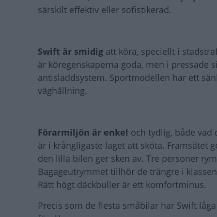
särskilt effektiv eller sofistikerad.
Swift är smidig
att köra, speciellt i stadst
är köregenskaperna goda, men i pressade sit
antisladdsystem. Sportmodellen har ett sän
väghållning.
Förarmiljön är enkel
och tydlig, både vad
är i krångligaste laget att sköta. Framsätet
den lilla bilen ger sken av. Tre personer ryms
Bagageutrymmet tillhör de trängre i klassen,
Rätt högt däckbuller är ett komfortminus.
Precis som de flesta småbilar har Swift låga 