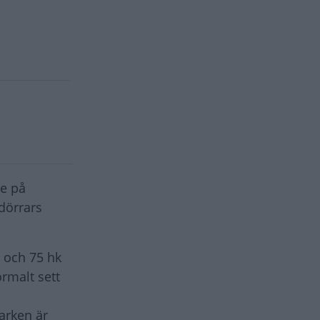
re på
dörrars
r och 75 hk
rmalt sett
varken är