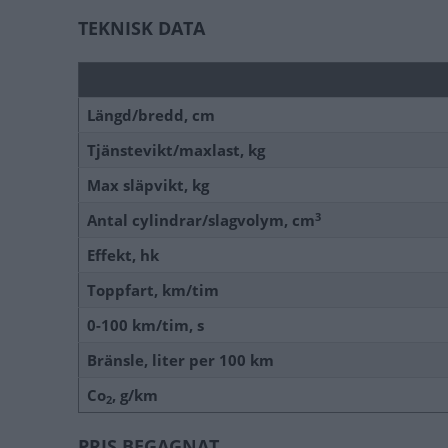
TEKNISK DATA
Längd/bredd, cm
Tjänstevikt/maxlast, kg
Max släpvikt, kg
3
Antal cylindrar/slagvolym, cm
Effekt, hk
Toppfart, km/tim
0-100 km/tim, s
Bränsle, liter per 100 km
Co
, g/km
2
PRIS BEGAGNAT