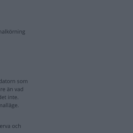
rmalkörning
ddatorn som
are än vad
et inte.
malläge.
serva och