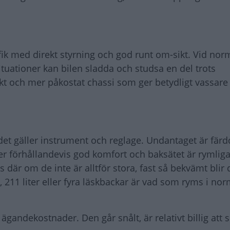
rafik med direkt styrning och god runt om-sikt. Vid no
uationer kan bilen sladda och studsa en del trots
kt och mer påkostat chassi som ger betydligt vassare
 det gäller instrument och reglage. Undantaget är fär
 ger förhållandevis god komfort och baksätet är rymlig
 där om de inte är alltför stora, fast så bekvämt blir d
 211 liter eller fyra läskbackar är vad som ryms i nor
ägandekostnader. Den går snålt, är relativt billig att 