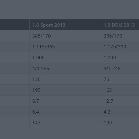
1,6 Sport 2013
1,3 DDiS 2013
385/170
385/170
1 115/365
1 170/390
1 000
1 000
4/1 586
4/1 248
136
75
195
165
8,7
12,7
6,4
4,2
147
109