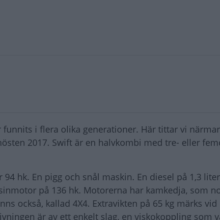
funnits i flera olika generationer. Här tittar vi närma
sten 2017. Swift är en halvkombi med tre- eller fem
 94 hk. En pigg och snål maskin. En diesel på 1,3 lite
ensinmotor på 136 hk. Motorerna har kamkedja, som no
inns också, kallad 4X4. Extravikten på 65 kg märks vid
sdrivningen är av ett enkelt slag, en viskokoppling som 