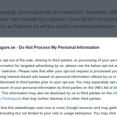
betydligt sämre säkerhet än medelbilen. Modellen 20
ksam, men klarade fyra stjärnor i Euro NCAP:s krockpr
öms av Folksam ha ett bra skydd mot whiplashskador.
agare.se -
Do Not Process My Personal Information
lar som håller ihop bra och Swift är inget undantag. K
Ett fåtal problem har upptäckts, vanligen olika fel på o
to opt-out of the sale, sharing to third parties, or processing of your per
m med däckvarnarkontrollen, oftast handlar det om
formation for targeted advertising by us, please use the below opt-out s
 eller oljud från instrumentpanel och inredning är kl
r selection. Please note that after your opt-out request is processed y
nderhållssynpunkt, Sport-modellen har dock skivbrom
eing interest-based ads based on personal information utilized by us or
disclosed to third parties prior to your opt-out. You may separately opt-
losure of your personal information by third parties on the IAB’s list of
. This information may also be disclosed by us to third parties on the
IA
Participants
that may further disclose it to other third parties.
 that this website/app uses one or more Google services and may gath
including but not limited to your visit or usage behaviour. You may click 
ystemet har lett till att 32 bilar i Sverige återkallades.