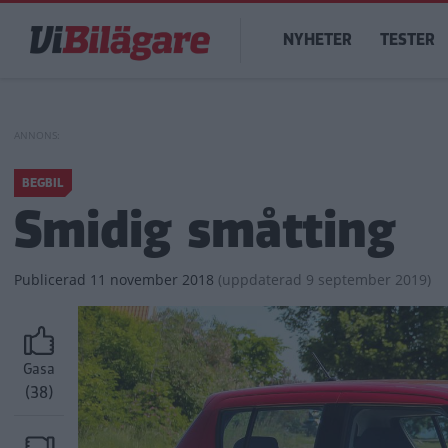
Hoppa
Main
till
NYHETER
TESTER
navigation
huvudinnehåll
BEGBIL
Smidig småtting
Publicerad
11 november 2018
(
uppdaterad
9 september 2019)
Gasa
(38)