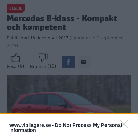
BEGBIL
Mercedes B-klass - Kompakt
och kompetent
Publicerad
18 december 2017
(
uppdaterad
9 september
2019)
(5)
(10)
Gasa
Bromsa
www.vibilagare.se -
Do Not Process My Personal
Information