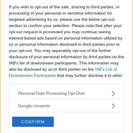
If you wish to opt-out of the sale, sharing to third parties, or
Mercedes B-klass är en högbyggd kompaktbil och konkurrerar både med
processing of your personal or sensitive information for
MPV- och Golfklassen.
targeted advertising by us, please use the below opt-out
Mercedes B-klass är en kompetent kompaktbil – en
section to confirm your selection. Please note that after your
testvinnare oavsett årstid. Rostskyddet har också
opt-out request is processed you may continue seeing
blivit bättre.
interest-based ads based on personal information utilized by
us or personal information disclosed to third parties prior to
Text
your opt-out. You may separately opt-out of the further
Christian Ellmark
disclosure of your personal information by third parties on the
IAB’s list of downstream participants. This information may
Fotograf
also be disclosed by us to third parties on the
IAB’s List of
Christian Ellmark
Downstream Participants
that may further disclose it to other
third parties.
Please note that this website/app uses one or more Google
Personal Data Processing Opt Outs
services and may gather and store information including but
not limited to your visit or usage behaviour. You may click to
Google consents
Det här är en låst artikel.
Logga in
för
grant or deny consent to Google and its third-party tags to
use your data for below specified purposes in below Google
att fortsätta läsa.
CONFIRM
consent section.