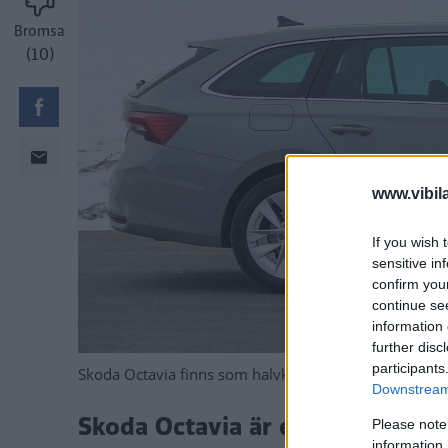
Bromsa
(10)
www.vibil
If you wish 
sensitive in
confirm you
continue se
information 
further disc
participants
Skoda Octavia finns som halvkombi men den mer prakti
Downstream 
Skoda Octavia är en rymlig fami
Please note
information 