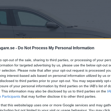
agare.se -
Do Not Process My Personal Information
to opt-out of the sale, sharing to third parties, or processing of your per
formation for targeted advertising by us, please use the below opt-out s
r selection. Please note that after your opt-out request is processed y
eing interest-based ads based on personal information utilized by us or
disclosed to third parties prior to your opt-out. You may separately opt-
losure of your personal information by third parties on the IAB’s list of
. This information may also be disclosed by us to third parties on the
IA
ska kombin, som visas här, är den överlägset vanligaste i Sveri
Participants
that may further disclose it to other third parties.
ljebil med fin komfort. Elektroniken k
 that this website/app uses one or more Google services and may gath
including but not limited to your visit or usage behaviour. You may click 