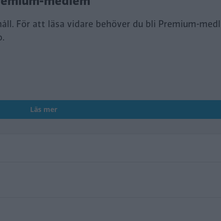
i Premium-medlem
håll. För att läsa vidare behöver du bli Premium-med
o.
Läs mer
ctavia (2020–)
oper Cabrio (2016–2024)