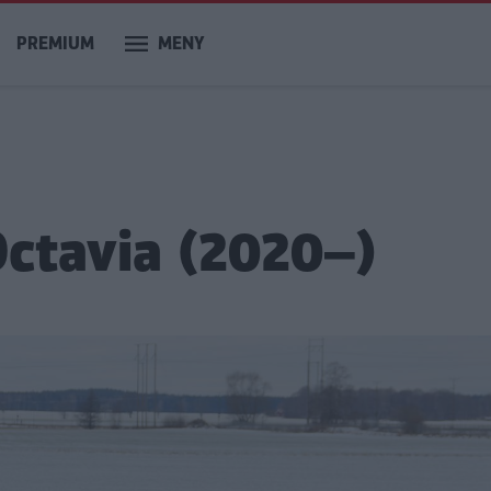
PREMIUM
MENY
ctavia (2020–)