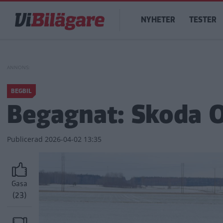
Hoppa
Main
till
NYHETER
TESTER
navigation
huvudinnehåll
BEGBIL
Begagnat: Skoda O
Publicerad
2026-04-02 13:35
Gasa
(23)