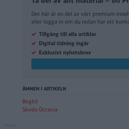
Ta del av allt material – bl
Det här är en del av vårt premium-inne
eller logga in om du redan har ett kont
Tillgång till alla artiklar
Digital tidning ingår
Exklusivt nyhetsbrev
ÄMNEN I ARTIKELN
Begbil
Skoda Octavia
Begagnat: Skoda O
Begagnat: Mini Co