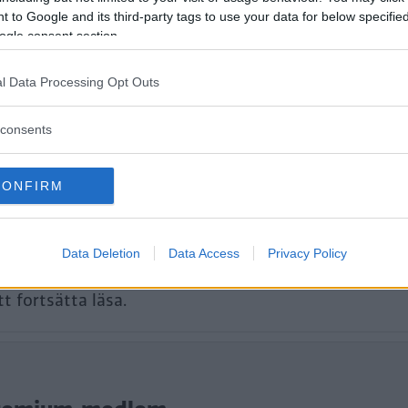
nackdel som kan ställa till med större
 to Google and its third-party tags to use your data for below specifi
ogle consent section.
l Data Processing Opt Outs
consents
CONFIRM
Data Deletion
Data Access
Privacy Policy
tt fortsätta läsa.