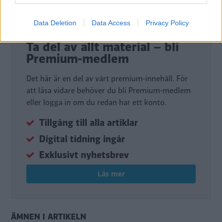
Data Deletion
Data Access
Privacy Policy
DIGITAL PRENUMERATION
Ta del av allt material – bli
Premium-medlem
Det här är en del av vårt premium-innehåll. För
att läsa vidare behöver du bli Premium-medlem
eller logga in om du redan har ett konto.
Tillgång till alla artiklar
Digital tidning ingår
Exklusivt nyhetsbrev
Läs mer
ÄMNEN I ARTIKELN