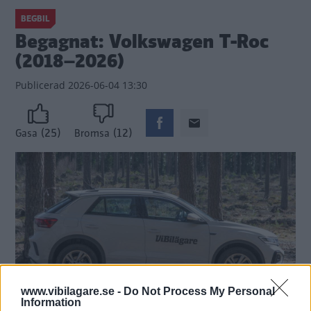
BEGBIL
Begagnat: Volkswagen T-Roc
(2018–2026)
Publicerad
2026-06-04 13:30
(25)
(12)
Gasa
Bromsa
www.vibilagare.se -
Do Not Process My Personal
Information