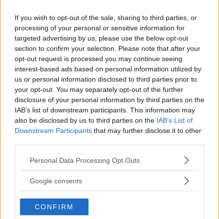
Volkswagen T-Roc finns med fyrhjulsdrift och klarar en skogsväg men
markfrigången är egentligen måttlig.
If you wish to opt-out of the sale, sharing to third parties, or
processing of your personal or sensitive information for
Volkswagen T-Roc är baserad på Golf, fast lite tuffare
targeted advertising by us, please use the below opt-out
och högre. Utrymmena är dock skrala och
section to confirm your selection. Please note that after your
automatlådan har en nackdel som kan vara bra att
opt-out request is processed you may continue seeing
känna till inför köpet. Här är det du ska tänka på.
interest-based ads based on personal information utilized by
us or personal information disclosed to third parties prior to
Text
your opt-out. You may separately opt-out of the further
Christian Ellmark
disclosure of your personal information by third parties on the
IAB’s list of downstream participants. This information may
also be disclosed by us to third parties on the
IAB’s List of
Fotograf
Downstream Participants
that may further disclose it to other
Christian Ellmark
third parties.
Please note that this website/app uses one or more Google
Personal Data Processing Opt Outs
services and may gather and store information including but
not limited to your visit or usage behaviour. You may click to
Google consents
grant or deny consent to Google and its third-party tags to
Det här är en låst artikel.
Logga in
för
use your data for below specified purposes in below Google
CONFIRM
att fortsätta läsa.
consent section.