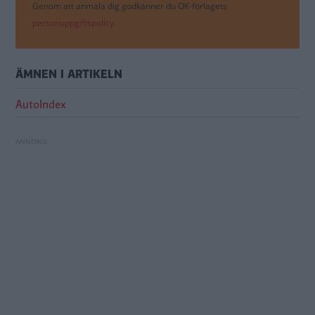
Genom att anmäla dig godkänner du OK-förlagets
personuppgiftspolicy.
ÄMNEN I ARTIKELN
AutoIndex