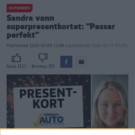
AUTOINDEX
Sandra vann
superpresentkortet: ”Passar
perfekt”
Publicerad
2026-02-09 12:08
(
uppdaterad
2026-02-11 07:59)
(11)
(5)
Gasa
Bromsa