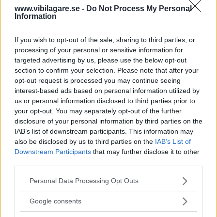
www.vibilagare.se -
Do Not Process My Personal
Information
Du som tycker till om din bil och ditt bilägande har
chansen att vinna fina priser.
If you wish to opt-out of the sale, sharing to third parties, or
Text
processing of your personal or sensitive information for
Redaktionen
targeted advertising by us, please use the below opt-out
section to confirm your selection. Please note that after your
opt-out request is processed you may continue seeing
interest-based ads based on personal information utilized by
us or personal information disclosed to third parties prior to
Hjälp oss att
avslöja vilka bilmärken och bilhandlare som
your opt-out. You may separately opt-out of the further
verkligen levererar. Ditt svar påverkar hela bilbranschen
disclosure of your personal information by third parties on the
och kan bidra till bättre bilar, bättre service och nöjdare
IAB’s list of downstream participants. This information may
also be disclosed by us to third parties on the
IAB’s List of
bilägare.
Downstream Participants
that may further disclose it to other
third parties.
Dessutom har du chansen att vinna ett superpresentkort
till ett värde av 10 000 kronor.
Please note that this website/app uses one or more Google
Personal Data Processing Opt Outs
services and may gather and store information including but
Sandra Johansson i Stenungsund tog hem förstapriset i
not limited to your visit or usage behaviour. You may click to
Google consents
förra årets upplaga av AutoIndex.
grant or deny consent to Google and its third-party tags to