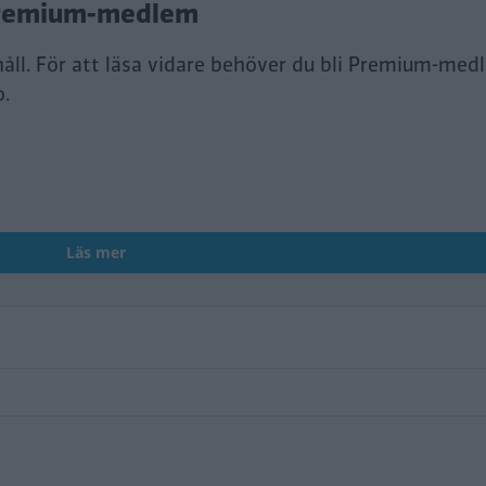
i Premium-medlem
håll. För att läsa vidare behöver du bli Premium-med
o.
Läs mer
 med på husbilsresa till Norges tak
r är årets nyheter för bilsemestern