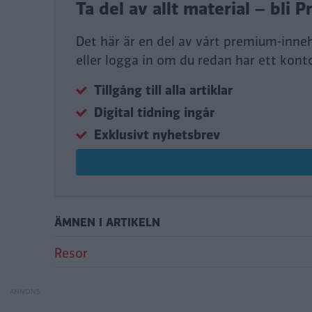
Ta del av allt material – bl
Det här är en del av vårt premium-inne
eller logga in om du redan har ett kont
Tillgång till alla artiklar
Digital tidning ingår
Exklusivt nyhetsbrev
ÄMNEN I ARTIKELN
Resor
Jotunheimen: Följ
Bilfärjor 2026: Hä