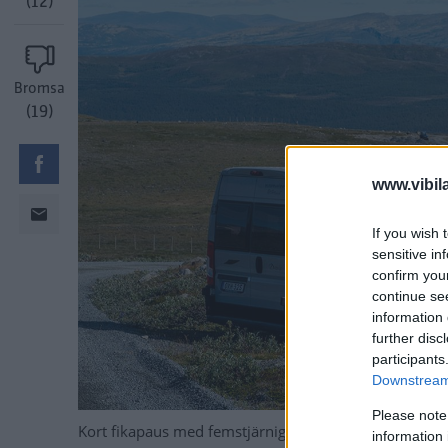
(12)
Bromsa
(19)
www.vibil
If you wish 
sensitive in
confirm you
continue se
information 
further disc
participants
Downstream 
Please note
Kort fikapaus med femstjärnig utsikt längs Veodalsve
information 