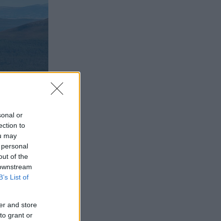
sonal or
ection to
ou may
 personal
out of the
 downstream
B’s List of
er and store
to grant or