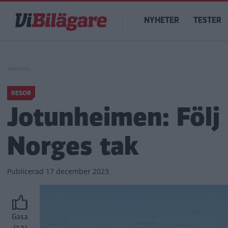
Hoppa
Main
till
NYHETER
TESTER
navigation
huvudinnehåll
RESOR
Jotunheimen: Följ 
Norges tak
Publicerad
17 december 2023
Gasa