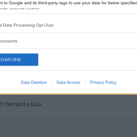
 to Google and its third-party tags to use your data for below specifi
hem och bland Norges högsta berg är d
ogle consent section.
opptur och har boendet med oss.
l Data Processing Opt Outs
consents
CONFIRM
Data Deletion
Data Access
Privacy Policy
tt fortsätta läsa.