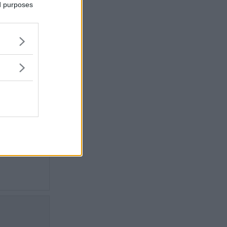
ed purposes
et lätt