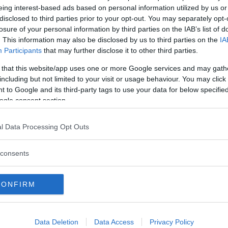
eing interest-based ads based on personal information utilized by us or
när Vi Bilägare testade 13 vägkrogar.
disclosed to third parties prior to your opt-out. You may separately opt-
losure of your personal information by third parties on the IAB’s list of
. This information may also be disclosed by us to third parties on the
IA
Participants
that may further disclose it to other third parties.
 that this website/app uses one or more Google services and may gath
including but not limited to your visit or usage behaviour. You may click 
 to Google and its third-party tags to use your data for below specifi
ogle consent section.
tt fortsätta läsa.
l Data Processing Opt Outs
consents
i Premium-medlem
CONFIRM
håll. För att läsa vidare behöver du bli Premium-med
o.
Data Deletion
Data Access
Privacy Policy