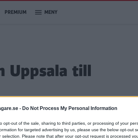
PREMIUM
MENY
n Uppsala till
agare.se -
Do Not Process My Personal Information
 Uppsala har blivit färre. Många bilis
to opt-out of the sale, sharing to third parties, or processing of your per
formation for targeted advertising by us, please use the below opt-out s
ls de närmar sig Sundsvall. Där ligger t
r selection. Please note that after your opt-out request is processed y