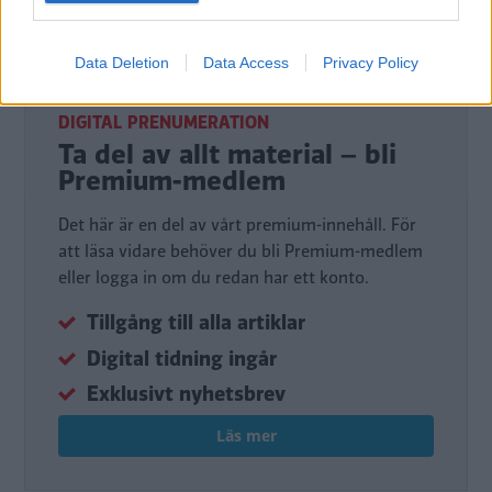
Det här är en låst artikel.
Logga in
för
att fortsätta läsa.
Data Deletion
Data Access
Privacy Policy
DIGITAL PRENUMERATION
Ta del av allt material – bli
Premium-medlem
Det här är en del av vårt premium-innehåll. För
att läsa vidare behöver du bli Premium-medlem
eller logga in om du redan har ett konto.
Tillgång till alla artiklar
Digital tidning ingår
Exklusivt nyhetsbrev
Läs mer