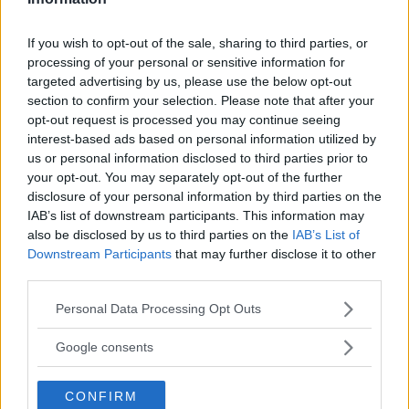
Eric Asaba blev med skyddsrum när han köpte villan i Rönninge söder om
If you wish to opt-out of the sale, sharing to third parties, or
Stockholm. Skylten är ett krav.
processing of your personal or sensitive information for
targeted advertising by us, please use the below opt-out
Runt om i Sverige finns tusentals skyddsrum i privata
section to confirm your selection. Please note that after your
villor. Eric Asaba upptäckte det när familjen köpte
opt-out request is processed you may continue seeing
sitt hus – och det har kostat tiotusentals kronor. Så
interest-based ads based on personal information utilized by
här har det fungerat med inspektion och reparation av
us or personal information disclosed to third parties prior to
skyddsrummet.
your opt-out. You may separately opt-out of the further
disclosure of your personal information by third parties on the
Text
IAB’s list of downstream participants. This information may
Anki Sydegård
also be disclosed by us to third parties on the
IAB’s List of
Downstream Participants
that may further disclose it to other
third parties.
Fotograf
Anki Sydegård
Please note that this website/app uses one or more Google
Personal Data Processing Opt Outs
services and may gather and store information including but
not limited to your visit or usage behaviour. You may click to
Google consents
grant or deny consent to Google and its third-party tags to
use your data for below specified purposes in below Google
CONFIRM
consent section.