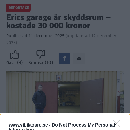
REPORTAGE
Erics garage är skyddsrum –
kostade 30 000 kronor
Publicerad
11 december 2025
(
uppdaterad
12 december
2025)
(9)
(10)
Gasa
Bromsa
www.vibilagare.se -
Do Not Process My Personal
Information