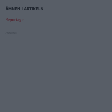
ÄMNEN I ARTIKELN
Reportage
Erics garage är skyddsrum – kostade 30 000