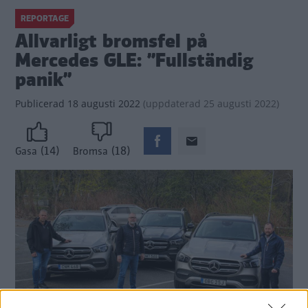
REPORTAGE
Allvarligt bromsfel på
Mercedes GLE: ”Fullständig
panik”
Publicerad
18 augusti 2022
(
uppdaterad
25 augusti 2022)
(14)
(18)
Gasa
Bromsa