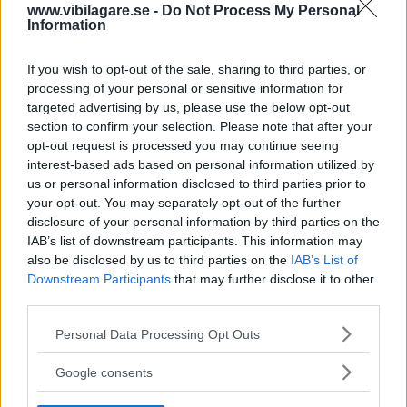
www.vibilagare.se -
Do Not Process My Personal
Information
Ralf Haglund, Patrick Wiström och Jonas Boström är kritiska till
bromsprestanda på Mercedes GLE laddhybrid. Saknas på bilden gör Jan-Erik
Johannesson.
If you wish to opt-out of the sale, sharing to third parties, or
processing of your personal or sensitive information for
Mercedes stora suvmodell GLE kan ha farliga
targeted advertising by us, please use the below opt-out
bromsproblem. Fyra Mercedesförare larmar nu om
section to confirm your selection. Please note that after your
bristande bromsverkan i väta. I Sverige kan tusentals
opt-out request is processed you may continue seeing
bilar vara berörda av bromsfel.
interest-based ads based on personal information utilized by
us or personal information disclosed to third parties prior to
Text
your opt-out. You may separately opt-out of the further
Christian Ellmark
disclosure of your personal information by third parties on the
IAB’s list of downstream participants. This information may
also be disclosed by us to third parties on the
IAB’s List of
Fotograf
Christian Ellmark
Downstream Participants
that may further disclose it to other
third parties.
Please note that this website/app uses one or more Google
Personal Data Processing Opt Outs
services and may gather and store information including but
not limited to your visit or usage behaviour. You may click to
Google consents
grant or deny consent to Google and its third-party tags to
Det här är en låst artikel.
Logga in
för
use your data for below specified purposes in below Google