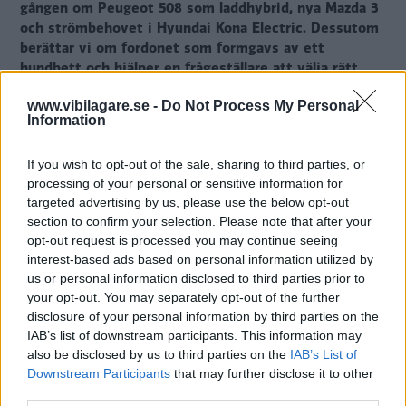
gången om Peugeot 508 som laddhybrid, nya Mazda 3
och strömbehovet i Hyundai Kona Electric. Dessutom
berättar vi om fordonet som formgavs av ett
hundbett och hjälper en frågeställare att välja rätt
familjebil.
www.vibilagare.se -
Do Not Process My Personal
Information
Text
Redaktionen
If you wish to opt-out of the sale, sharing to third parties, or
Fotograf
processing of your personal or sensitive information for
Nissan
targeted advertising by us, please use the below opt-out
section to confirm your selection. Please note that after your
opt-out request is processed you may continue seeing
interest-based ads based on personal information utilized by
us or personal information disclosed to third parties prior to
Tryck på play
och lyssna in Vi Bilägares
your opt-out. You may separately opt-out of the further
podcast. I det här avsnittet hör du
disclosure of your personal information by third parties on the
IAB’s list of downstream participants. This information may
redaktionsmedlemmarna Anders Helgesson,
also be disclosed by us to third parties on the
IAB’s List of
Tommy Wahlström och Maria Dahlin.
Downstream Participants
that may further disclose it to other
third parties.