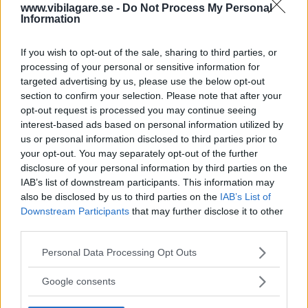
www.vibilagare.se -
Do Not Process My Personal
I Sverige såldes 504 till 1982, de sista åren i allt färre antal
Information
och mest i kombiutförande. I Frankrike tillverkades 504 i
personbilsutförande till 1983. Men sedan fortsatte
If you wish to opt-out of the sale, sharing to third parties, or
modellen byggas på licens på en rad olika platser i
processing of your personal or sensitive information for
targeted advertising by us, please use the below opt-out
världen; Kina, Argentina, Kenya och Nigeria. Sista 504:an
section to confirm your selection. Please note that after your
sattes ihop så sent som i november 2006, mer än 38 år
opt-out request is processed you may continue seeing
efter lanseringen! Då hade runt 3,7 miljoner exemplar
interest-based ads based on personal information utilized by
producerats.
us or personal information disclosed to third parties prior to
your opt-out. You may separately opt-out of the further
disclosure of your personal information by third parties on the
IAB’s list of downstream participants. This information may
also be disclosed by us to third parties on the
IAB’s List of
Downstream Participants
that may further disclose it to other
third parties.
Please note that this website/app uses one or more Google
Personal Data Processing Opt Outs
services and may gather and store information including but
not limited to your visit or usage behaviour. You may click to
Google consents
grant or deny consent to Google and its third-party tags to
use your data for below specified purposes in below Google