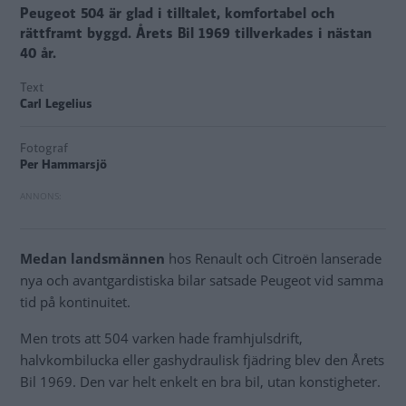
Peugeot 504 är glad i tilltalet, komfortabel och
rättframt byggd. Årets Bil 1969 tillverkades i nästan
40 år.
Text
Carl Legelius
Fotograf
Per Hammarsjö
Medan landsmännen
hos Renault och Citroën lanserade
nya och avantgardistiska bilar satsade Peugeot vid samma
tid på kontinuitet.
Men trots att 504 varken hade framhjulsdrift,
halvkombilucka eller gashydraulisk fjädring blev den Årets
Bil 1969. Den var helt enkelt en bra bil, utan konstigheter.