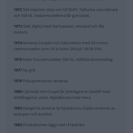
1972
504 Injection döps om till 504TI. Taklucka, varvräknare
och 104 hk. Sedanmodellerna får golvväxel.
1973
504L (light) med stel bakaxel, rattväxel och lilla
motorn.
1974
lanseras Coupén och Cabrioleten med V6-motor,
samma maskin som i bl a Volvo 264 på 136 hk DIN.
1975
heter huvudmodellen 504 GL. Infällda dörrhandtag.
1977
Ny grill.
1979
Pickupversionen lanseras.
1980
Cabriolet och Coupé får ytterligare en facelift med
stötfångarna i plast, digitalklocka med mera.
1982
Dangel SA lanserar fyrhjulsdrivna, höjda versioner av
pickupen och kombin.
1983
Produktionen läggs ned i Frankrike.