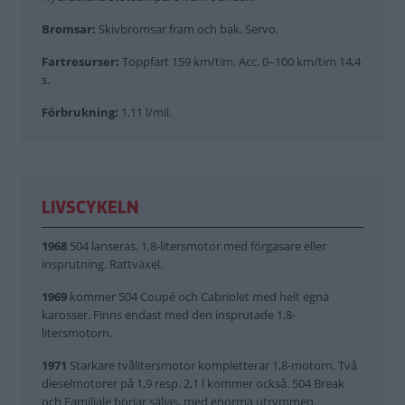
Bromsar:
Skivbromsar fram och bak. Servo.
Fartresurser:
Toppfart 159 km/tim. Acc. 0–100 km/tim 14,4
s.
Förbrukning:
1,11 l/mil.
LIVSCYKELN
1968
504 lanseras. 1,8-litersmotor med förgasare eller
insprutning. Rattväxel.
1969
kommer 504 Coupé och Cabriolet med helt egna
karosser. Finns endast med den insprutade 1,8-
litersmotorn.
1971
Starkare tvålitersmotor kompletterar 1,8-motorn. Två
dieselmotorer på 1,9 resp. 2,1 l kommer också. 504 Break
och Familiale börjar säljas, med enorma utrymmen.