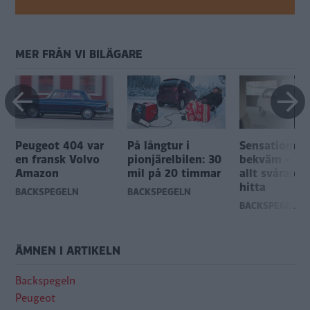
MER FRÅN VI BILÄGARE
Peugeot 404 var
På långtur i
Sensationell
en fransk Volvo
pionjärelbilen: 30
bekväm – m
Amazon
mil på 20 timmar
allt svårare a
hitta
BACKSPEGELN
BACKSPEGELN
BACKSPEGELN
ÄMNEN I ARTIKELN
Backspegeln
Peugeot