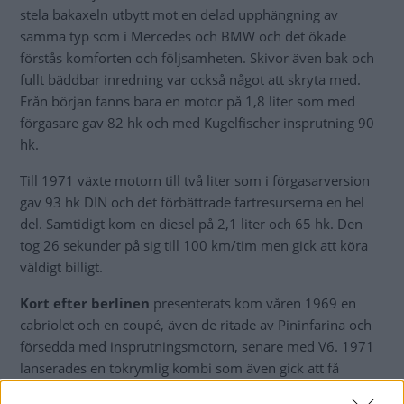
stela bakaxeln utbytt mot en delad upphängning av
samma typ som i Mercedes och BMW och det ökade
förstås komforten och följsamheten. Skivor även bak och
fullt bäddbar inredning var också något att skryta med.
Från början fanns bara en motor på 1,8 liter som med
förgasare gav 82 hk och med Kugelfischer insprutning 90
hk.
Till 1971 växte motorn till två liter som i förgasarversion
gav 93 hk DIN och det förbättrade fartresurserna en hel
del. Samtidigt kom en diesel på 2,1 liter och 65 hk. Den
tog 26 sekunder på sig till 100 km/tim men gick att köra
väldigt billigt.
Kort efter berlinen
presenterats kom våren 1969 en
cabriolet och en coupé, även de ritade av Pininfarina och
försedda med insprutningsmotorn, senare med V6. 1971
lanserades en tokrymlig kombi som även gick att få
sjusitsig och 1979 kom en praktisk pickup.