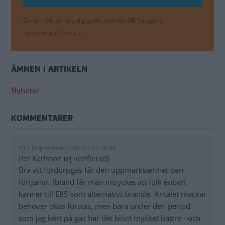
Genom att anmäla dig godkänner du OK-förlagets
personuppgiftspolicy.
ÄMNEN I ARTIKELN
Nyheter
KOMMENTARER
#1 • Uppdaterat: 2008-11-12 00:46
Per Karlsson (ej verifierad)
Bra att fordonsgas får den uppmärksamhet den
förtjänar. Ibland får man intrycket att folk enbart
känner till E85 som alternativt bränsle. Antalet mackar
behöver ökas förstås, men bara under den period
som jag kört på gas har det blivit mycket bättre - och