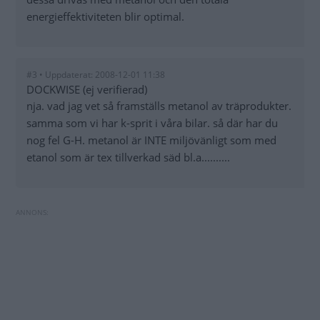
energieffektiviteten blir optimal.
#3 • Uppdaterat: 2008-12-01 11:38
DOCKWISE (ej verifierad)
nja. vad jag vet så framställs metanol av träprodukter.
samma som vi har k-sprit i våra bilar. så där har du
nog fel G-H. metanol är INTE miljövänligt som med
etanol som är tex tillverkad säd bl.a..........