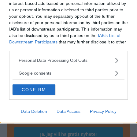
interest-based ads based on personal information utilized by
us or personal information disclosed to third parties prior to
your opt-out. You may separately opt-out of the further
disclosure of your personal information by third parties on the
IAB’s list of downstream participants. This information may
also be disclosed by us to third parties on the
IAB’s List of
Downstream Participants
that may further disclose it to other
third parties.
Please note that this website/app uses one or more Google
Personal Data Processing Opt Outs
services and may gather and store information including but
not limited to your visit or usage behaviour. You may click to
Google consents
grant or deny consent to Google and its third-party tags to
use your data for below specified purposes in below Google
MISSA INTE KOMMANDE ARTIKLAR OM
CONFIRM
consent section.
NYHETER
Få vårt nyhetsbrev utan kostnad
Data Deletion
Data Access
Privacy Policy