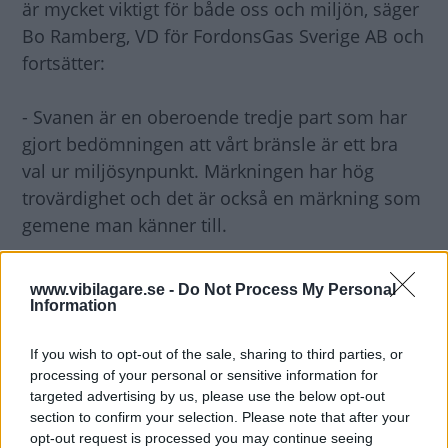
är mycket viktigt för både oss och miljön, säger
Bo Ramberg, VD för FordonsGas Sverige AB och
fortsätter:
- Svanen är en oberoende tredje part som har
gjort bedömningen att vårt bränsle är ett bra
val ur miljösynpunkt. Märkningen har hög
trovärdighet och det är också en märkning som
gemene man känner till.
Svanenlicensen kan även bli aktuell för andra
www.vibilagare.se -
Do Not Process My Personal
produkter som biodiesel, E85 och andra
Information
liknande blandningar.
If you wish to opt-out of the sale, sharing to third parties, or
processing of your personal or sensitive information for
targeted advertising by us, please use the below opt-out
section to confirm your selection. Please note that after your
opt-out request is processed you may continue seeing