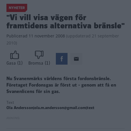
NYHETER
"Vi vill visa vägen för
framtidens alternativa bränsle"
Publicerad
11 november 2008
(
uppdaterad
21 september
2010)
(1)
(1)
Gasa
Bromsa
Nu Svanenmärks världens första fordonsbränsle.
Företaget Fordonsgas är först ut - genom att få en
Svanenlicens för sin gas.
Text
Ola Andersson|ola.m.andersson@gmail.com|text