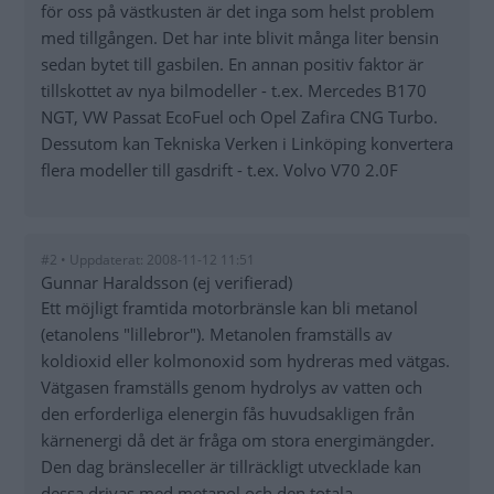
för oss på västkusten är det inga som helst problem
med tillgången. Det har inte blivit många liter bensin
sedan bytet till gasbilen. En annan positiv faktor är
tillskottet av nya bilmodeller - t.ex. Mercedes B170
NGT, VW Passat EcoFuel och Opel Zafira CNG Turbo.
Dessutom kan Tekniska Verken i Linköping konvertera
flera modeller till gasdrift - t.ex. Volvo V70 2.0F
#2 • Uppdaterat: 2008-11-12 11:51
Gunnar Haraldsson (ej verifierad)
Ett möjligt framtida motorbränsle kan bli metanol
(etanolens "lillebror"). Metanolen framställs av
koldioxid eller kolmonoxid som hydreras med vätgas.
Vätgasen framställs genom hydrolys av vatten och
den erforderliga elenergin fås huvudsakligen från
kärnenergi då det är fråga om stora energimängder.
Den dag bränsleceller är tillräckligt utvecklade kan
dessa drivas med metanol och den totala