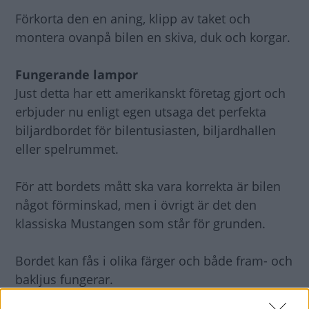
Förkorta den en aning, klipp av taket och
montera ovanpå bilen en skiva, duk och korgar.
Fungerande lampor
Just detta har ett amerikanskt företag gjort och
erbjuder nu enligt egen utsaga det perfekta
biljardbordet för bilentusiasten, biljardhallen
eller spelrummet.
För att bordets mått ska vara korrekta är bilen
något förminskad, men i övrigt är det den
klassiska Mustangen som står för grunden.
Bordet kan fås i olika färger och både fram- och
bakljus fungerar.