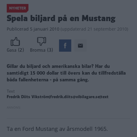
NYHETER
Spela biljard på en Mustang
Publicerad
5 januari 2010
(
uppdaterad
21 september 2010)
(2)
(3)
Gasa
Bromsa
Gillar du biljard och amerikanska bilar? Har du
samtidigt 15 000 dollar till övers kan du tillfredställa
båda fallenheterna - på samma gång.
Text
Fredrik Diits Vikström|fredrik.diits@vibilagare.se|text
Ta en Ford Mustang av årsmodell 1965.