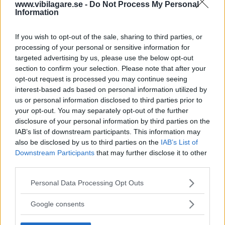
Kan beställas till Sverige
www.vibilagare.se -
Do Not Process My Personal
Information
Priset är 15 000 dollar, vilket motsvarar ungefär
106 000 kronor.
If you wish to opt-out of the sale, sharing to third parties, or
processing of your personal or sensitive information for
targeted advertising by us, please use the below opt-out
Den amerikanska tillverkaren meddelar att
section to confirm your selection. Please note that after your
biljardbordet också fraktas internationellt, även
opt-out request is processed you may continue seeing
till Sverige.
interest-based ads based on personal information utilized by
us or personal information disclosed to third parties prior to
your opt-out. You may separately opt-out of the further
Diskutera: Något för ditt vardagsrum?
disclosure of your personal information by third parties on the
IAB’s list of downstream participants. This information may
also be disclosed by us to third parties on the
IAB’s List of
RELATERADE BILDSPEL
Downstream Participants
that may further disclose it to other
third parties.
Bildspel: Spela biljard på en Mustang
Please note that this website/app uses one or more Google
Personal Data Processing Opt Outs
services and may gather and store information including but
not limited to your visit or usage behaviour. You may click to
Google consents
grant or deny consent to Google and its third-party tags to
MISSA INTE KOMMANDE ARTIKLAR OM
use your data for below specified purposes in below Google