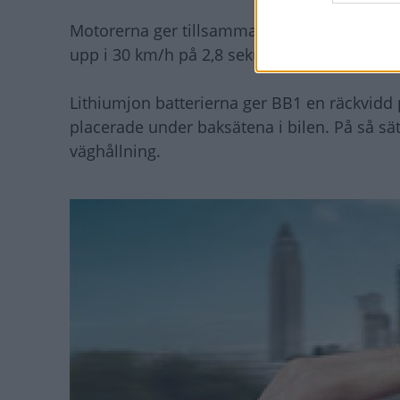
Motorerna ger tillsammans 15 kW (20 hk), vil
upp i 30 km/h på 2,8 sekunder och 30 till 6
Lithiumjon batterierna ger BB1 en räckvidd 
placerade under baksätena i bilen. På så s
väghållning.