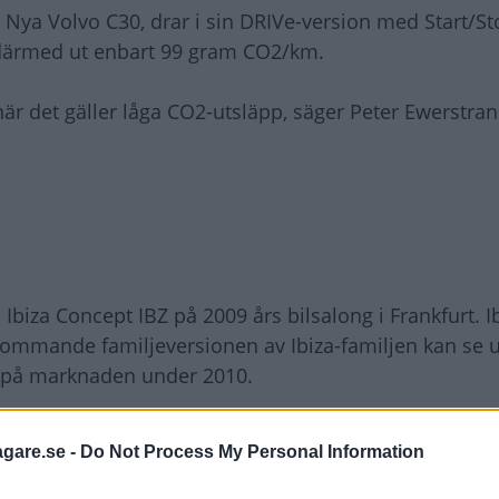
 Nya Volvo C30, drar i sin DRIVe-version med Start/St
r därmed ut enbart 99 gram CO2/km.
 när det gäller låga CO2-utsläpp, säger Peter Ewerstran
Ibiza Concept IBZ på 2009 års bilsalong i Frankfurt. I
kommande familjeversionen av Ibiza-familjen kan se u
s på marknaden under 2010.
agare.se -
Do Not Process My Personal Information