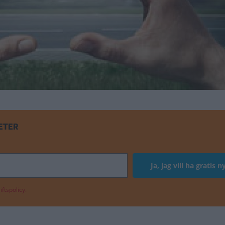
ETER
ftspolicy.