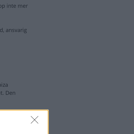
op inte mer
d, ansvarig
biza
t. Den