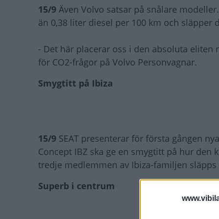
15/9
Även Volvo satsar på snålare modeller.
än 0,38 liter diesel per 100 km och släppe
- Det här placerar oss i den absoluta eliten
för CO2-frågor på Volvo Personvagnar.
Smygtitt på Ibiza
15/9
SEAT presenterar för första gången nya 
Concept IBZ ska ge en smygtitt på hur den 
tredje medlemmen av Ibiza-familjen släpp
Superb i centrum
www.vibil