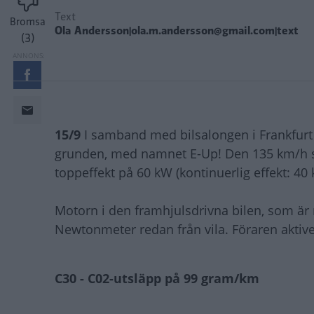
Text
Bromsa
Ola Andersson|ola.m.andersson@gmail.com|text
(3)
15/9
I samband med bilsalongen i Frankfurt
grunden, med namnet E-Up! Den 135 km/h sn
toppeffekt på 60 kW (kontinuerlig effekt: 40 
Motorn i den framhjulsdrivna bilen, som är
Newtonmeter redan från vila. Föraren aktive
C30 - C02-utsläpp på 99 gram/km