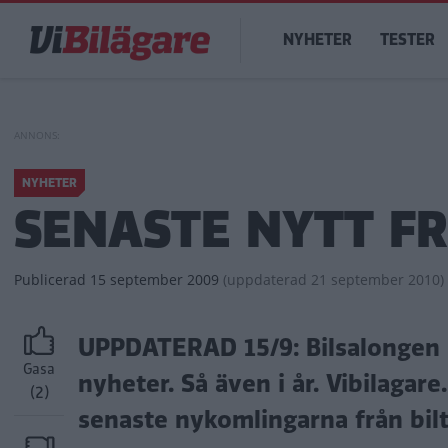
Hoppa
Main
till
NYHETER
TESTER
navigation
huvudinnehåll
NYHETER
SENASTE NYTT F
Publicerad
15 september 2009
(
uppdaterad
21 september 2010)
UPPDATERAD 15/9:
Bilsalongen 
Gasa
nyheter. Så även i år. Vibilagare
(2)
senaste nykomlingarna från bilt