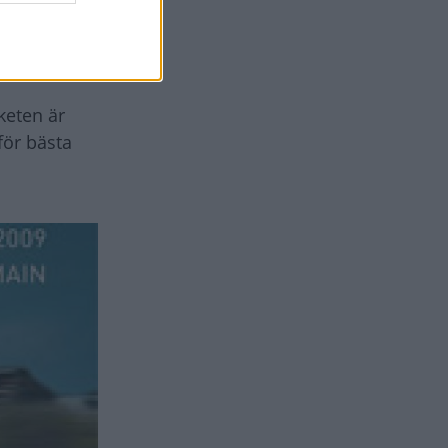
len kommer
keten är
för bästa