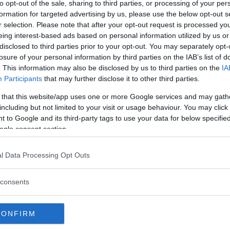
to opt-out of the sale, sharing to third parties, or processing of your per
et för Skodas satsning på bilsalongen i Frankfurt. O
formation for targeted advertising by us, please use the below opt-out s
r selection. Please note that after your opt-out request is processed y
- då nykomlingen är 4 838 mm lång, 1 817 bred och 
eing interest-based ads based on personal information utilized by us or
disclosed to third parties prior to your opt-out. You may separately opt-
losure of your personal information by third parties on the IAB’s list of
. This information may also be disclosed by us to third parties on the
IA
eva upp till svenska kunders förväntningar i fråga 
Participants
that may further disclose it to other third parties.
utrymmen och lastkapacitet är jag förvissad om att 
, säger Rainer Jonsson märkeschef Skoda Sverige.
 that this website/app uses one or more Google services and may gath
including but not limited to your visit or usage behaviour. You may click 
 to Google and its third-party tags to use your data for below specifi
ogle consent section.
l Data Processing Opt Outs
consents
ter 2,5 meter och har plats för fyra personer. Enlig
ka elmotorer. Motorerna, som sitter på bakhjulen, är
CONFIRM
ka bidra till maximalt utrymme i kupén.