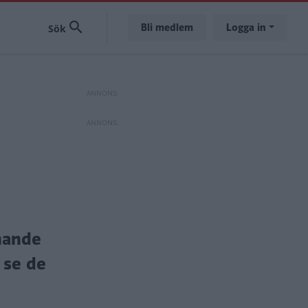
Bli medlem
Logga in
nnande
 se de