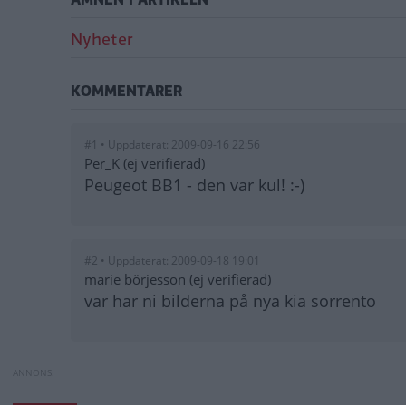
Nyheter
KOMMENTARER
#1 • Uppdaterat: 2009-09-16 22:56
Per_K (ej verifierad)
Peugeot BB1 - den var kul! :-)
#2 • Uppdaterat: 2009-09-18 19:01
marie börjesson (ej verifierad)
var har ni bilderna på nya kia sorrento
SENASTE NYTT FRÅN FRANK
Toyota byter batte