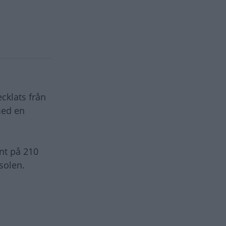
cklats från
med en
nt på 210
solen.