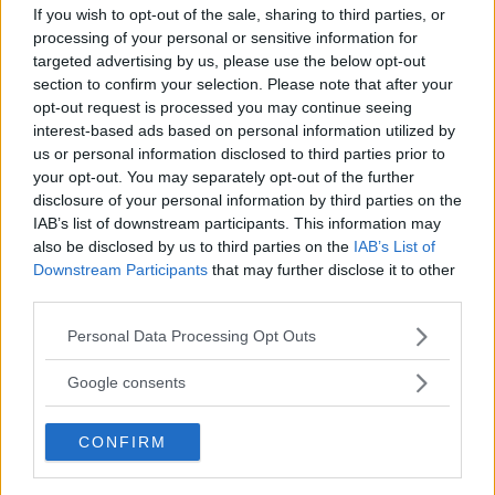
prestandaprodukter genom märkets
If you wish to opt-out of the sale, sharing to third parties, or
Cupramodeller. Det känns därför helt naturligt
processing of your personal or sensitive information for
targeted advertising by us, please use the below opt-out
att göra en ordentlig racingsatsning även på
section to confirm your selection. Please note that after your
den svenska marknaden, säger Per
opt-out request is processed you may continue seeing
Brinkenberg, Märkeschef på Seat Sverige.
interest-based ads based on personal information utilized by
us or personal information disclosed to third parties prior to
your opt-out. You may separately opt-out of the further
disclosure of your personal information by third parties on the
MISSA INTE KOMMANDE ARTIKLAR OM SEAT
IAB’s list of downstream participants. This information may
also be disclosed by us to third parties on the
IAB’s List of
Få vårt nyhetsbrev utan kostnad
Downstream Participants
that may further disclose it to other
third parties.
Please note that this website/app uses one or more Google
Personal Data Processing Opt Outs
services and may gather and store information including but
not limited to your visit or usage behaviour. You may click to
Google consents
grant or deny consent to Google and its third-party tags to
use your data for below specified purposes in below Google
Genom att anmäla dig godkänner du OK-förlagets
CONFIRM
consent section.
personuppgiftspolicy.