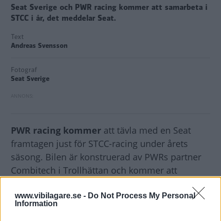
Seat Sverige och PWR racing kommer att samarbeta i
STCC i år, det meddelar Seat.
Text
Andreas Svensson
Fotograf
Seat Sverige
PWR racing kommer
att tävla med en Seat
framtagen just för STCC-racing under årets
säsong. Bilen är konstruerad av PWRs partner
Combitech i Trollhättan och kommer att
presenteras inom ett par veckor.
www.vibilagare.se -
Do Not Process My Personal
Information
– SEAT har en lång tradition av banracing och