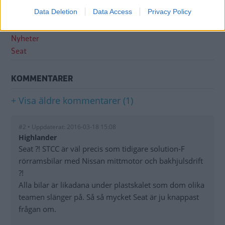
Data Deletion
Data Access
Privacy Policy
ÄMNEN I ARTIKELN
Nyheter
Seat
KOMMENTARER
+ Visa äldre kommentarer (1)
#2 • Uppdaterat: 2016-03-18 15:08
Highlander
Seat ?! STCC är väl precis som tidigare solution-F
rörramsbilar med Nissan mittmotor och bakhjulsdrift
?!
Alla bilar är likadana under plastskalet som dom olika
teamen slänger på. Så så mycket Seat är ju knappast
frågan om.