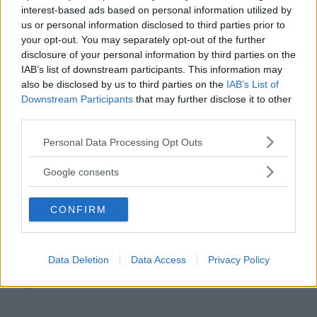
interest-based ads based on personal information utilized by
utförande med upp till 836 kilometers räckvidd per
us or personal information disclosed to third parties prior to
laddning. De kostar motsvarande 1,65 miljoner kronor
your opt-out. You may separately opt-out of the further
styck.
disclosure of your personal information by third parties on the
IAB’s list of downstream participants. This information may
Senare kommer en enklare variant med kortare räckvidd
also be disclosed by us to third parties on the
IAB’s List of
som ska kosta omkring 670 000 kronor.
Downstream Participants
that may further disclose it to other
third parties.
Bilarna byggs i
en ny fabrik i delstaten Arizona som just
Please note that this website/app uses one or more Google
nu har en produktionskapacitet på 34 000 bilar per år. På
Personal Data Processing Opt Outs
services and may gather and store information including but
sikt vill företaget bygga ut fabriken för att kunna bygga
not limited to your visit or usage behaviour. You may click to
Google consents
upp till 400 000 bilar årligen.
grant or deny consent to Google and its third-party tags to
use your data for below specified purposes in below Google
Lucid Motors skriver att de har tagit emot 13 000
CONFIRM
consent section.
reservationer för bilen.
Rivian, en annan
ny amerikansk elbilstillverkare,
Data Deletion
Data Access
Privacy Policy
påbörjade produktionen av sin pick-up R1T tidigare i
september.