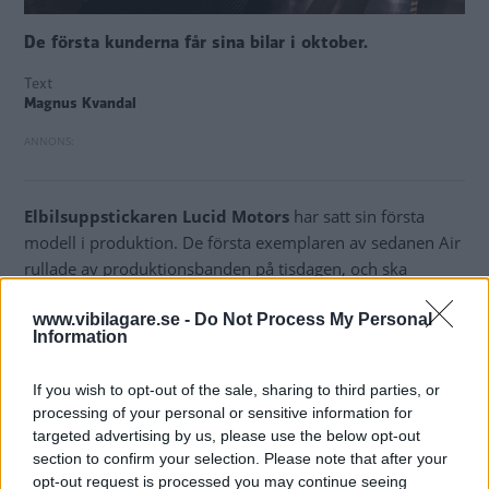
De första kunderna får sina bilar i oktober.
Text
Magnus Kvandal
Elbilsuppstickaren Lucid Motors
har satt sin första
modell i produktion. De första exemplaren av sedanen Air
rullade av produktionsbanden på tisdagen, och ska
levereras till sina nya ägare i slutet av oktober. Det skriver
www.vibilagare.se -
Do Not Process My Personal
företaget i ett pressmeddelande.
Information
Den ursprungliga planen var att starta produktionen redan
i våras, men det sköts upp på grund av coronapandemin.
If you wish to opt-out of the sale, sharing to third parties, or
processing of your personal or sensitive information for
Lucid Air är
en stor, eldriven sedan som ska konkurrera
targeted advertising by us, please use the below opt-out
section to confirm your selection. Please note that after your
med bland andra Tesla Model S. De första 520
opt-out request is processed you may continue seeing
produktionsexemplaren är i så kallat Dream Edition-