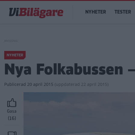
Hoppa
Main
till
NYHETER
TESTER
navigation
huvudinnehåll
NYHETER
Nya Folkabussen –
Publicerad
20 april 2015
(
uppdaterad
22 april 2015)
Gasa
(16)