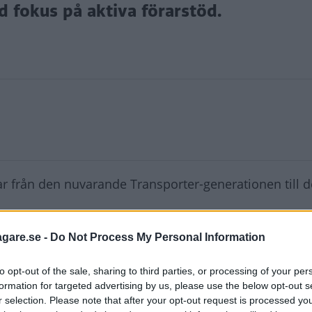
fokus på aktiva förarstöd.
ar från den nuvarande Transporter-generationen till d
agare.se -
Do Not Process My Personal Information
gör grunden och som i Caravelle- och Kombi-utförande
iksom utrustningsnivån inne i kupé, kan varieras för at
to opt-out of the sale, sharing to third parties, or processing of your per
tel.
formation for targeted advertising by us, please use the below opt-out s
r selection. Please note that after your opt-out request is processed y