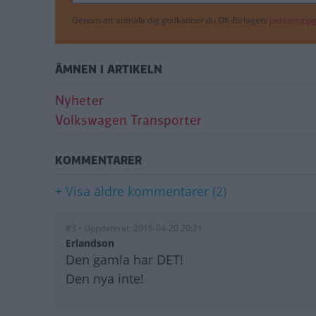
Genom att anmäla dig godkänner du OK-förlagets
personuppgi
ÄMNEN I ARTIKELN
Nyheter
Volkswagen Transporter
KOMMENTARER
+ Visa äldre kommentarer (2)
#3 • Uppdaterat: 2015-04-20 20:21
Erlandson
Den gamla har DET!
Den nya inte!