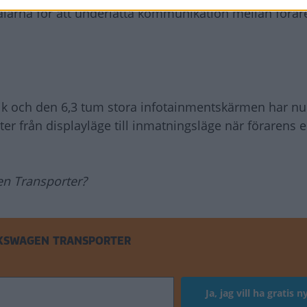
talarna för att underlätta kommunikation mellan föra
slik och den 6,3 tum stora infotainmentskärmen har 
r från displayläge till inmatningsläge när förarens e
n Transporter?
LKSWAGEN TRANSPORTER