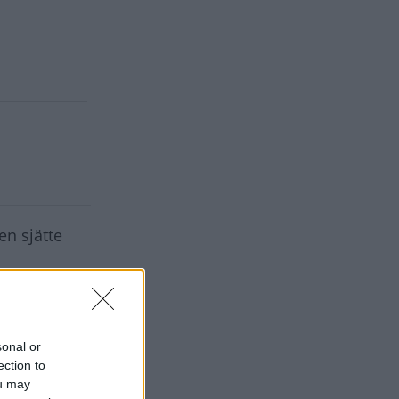
en sjätte
 kan ta upp
t passa allt
sonal or
ection to
ou may