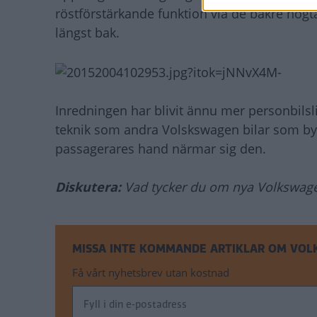
röstförstärkande funktion via de bakre hög
längst bak.
Inredningen har blivit ännu mer personbil
teknik som andra Volskswagen bilar som byte
passagerares hand närmar sig den.
Diskutera:
Vad tycker du om nya Volkswage
MISSA INTE KOMMANDE ARTIKLAR OM VO
Få vårt nyhetsbrev utan kostnad