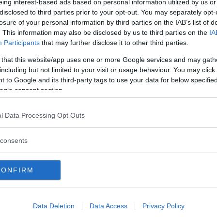
eing interest-based ads based on personal information utilized by us or
disclosed to third parties prior to your opt-out. You may separately opt-
losure of your personal information by third parties on the IAB’s list of
r i fyra utföranden med 84–204 hästkrafter. Bensin
. This information may also be disclosed by us to third parties on the
IA
 hästkrafter. Samtliga av de nya motorerna som är Eu
Participants
that may further disclose it to other third parties.
standard vilket ska bidra till en i snitt 15 procent l
 that this website/app uses one or more Google services and may gath
dellen.
including but not limited to your visit or usage behaviour. You may click 
 to Google and its third-party tags to use your data for below specifi
ogle consent section.
är de verkliga nyheterna att Transporter numera fått f
knik ger bilen adaptiv farthållare, autobroms i hasti
l Data Processing Opt Outs
ötthetsvarnare. Dessa är tillval men Volkswagens syst
lisionen för att motverka en andra (eller minskar risk
consents
CONFIRM
dämpare i tre lägen (Comfort, Normal och Sport) och el
Data Deletion
Data Access
Privacy Policy
säkerhetsskäl kan minibussversionerna av bilen även