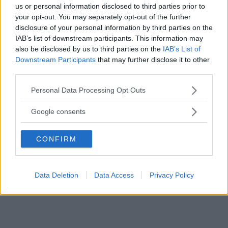
us or personal information disclosed to third parties prior to
— Ambience Concept har främst tagits fram för den kinesiska
your opt-out. You may separately opt-out of the further
marknaden och erbjuder en kontrast till Kinas ibland hektiska
disclosure of your personal information by third parties on the
IAB’s list of downstream participants. This information may
stadsmiljöer, säger Martin Andersson, som ansvarar för
also be disclosed by us to third parties on the
IAB’s List of
Excellence-serien. Han fortsätter:
Downstream Participants
that may further disclose it to other
— S90 Ambience Concept kommer att stärka vårt varumärkes
third parties.
premiumvärden i denna viktiga region.
Please note that this website/app uses one or more Google
Personal Data Processing Opt Outs
services and may gather and store information including but
Diskutera
: Hur viktigt är ljus, ljud och doft i bilen, tycker du?
not limited to your visit or usage behaviour. You may click to
Google consents
grant or deny consent to Google and its third-party tags to
use your data for below specified purposes in below Google
CONFIRM
consent section.
Data Deletion
Data Access
Privacy Policy