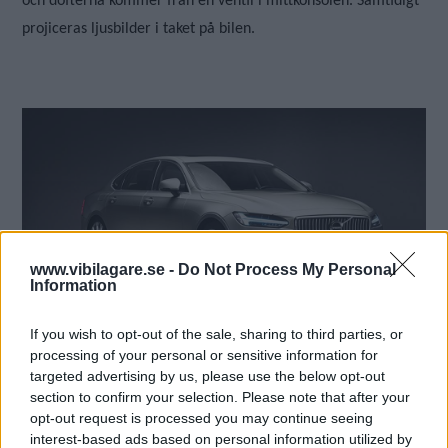
och dofterna kommer från en ventil i mittkonsolen. Samtidigt
projiceras ljusbilder i taket på bilen.
www.vibilagare.se -
Do Not Process My Personal
Information
If you wish to opt-out of the sale, sharing to third parties, or
processing of your personal or sensitive information for
targeted advertising by us, please use the below opt-out
Den sensoriska upplevelsen
visas upp på bilmässan i Peking
section to confirm your selection. Please note that after your
och är tänkt att sättas i bruk i kinatillverkade S90 Excellence-
opt-out request is processed you may continue seeing
interest-based ads based on personal information utilized by
bilar.