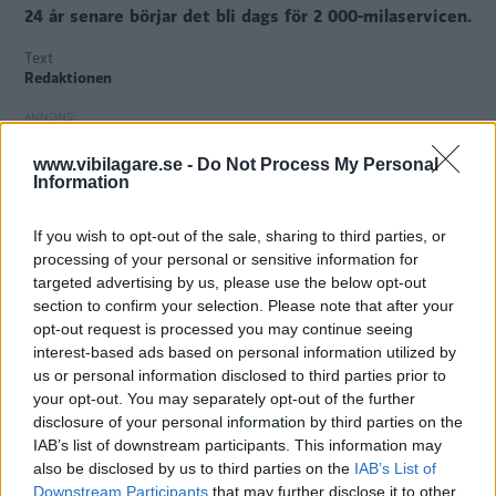
24 år senare börjar det bli dags för 2 000-milaservicen.
Text
Redaktionen
www.vibilagare.se -
Do Not Process My Personal
Information
En dam i Kalmar
vann 1996 ett av storpriserna i
Miljonlotteriet – en fabriksny Saab 9000 CSE. Men hon
If you wish to opt-out of the sale, sharing to third parties, or
hade ju en annan bil så den blev mest stående.
processing of your personal or sensitive information for
targeted advertising by us, please use the below opt-out
Nu har bilen sålts på auktion – för nästan dubbelt så
section to confirm your selection. Please note that after your
mycket som man trott.
opt-out request is processed you may continue seeing
interest-based ads based on personal information utilized by
Läs artikeln hos Klassiker!
us or personal information disclosed to third parties prior to
your opt-out. You may separately opt-out of the further
disclosure of your personal information by third parties on the
IAB’s list of downstream participants. This information may
MISSA INTE KOMMANDE ARTIKLAR OM SAAB
also be disclosed by us to third parties on the
IAB’s List of
9000
Downstream Participants
that may further disclose it to other