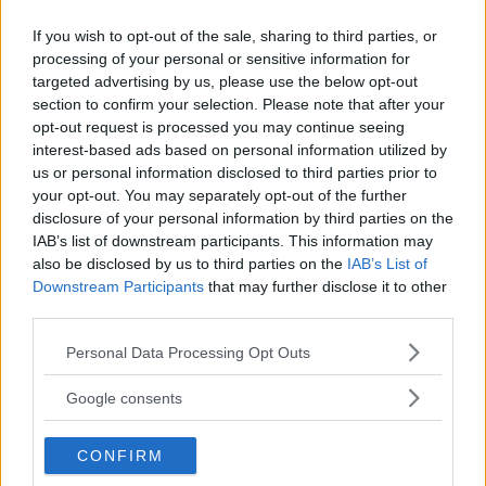
If you wish to opt-out of the sale, sharing to third parties, or
Tingsrätten i Helsingborg dömer en
processing of your personal or sensitive information for
besiktningstekniker i Skåne för mutbrott. Han slipper
targeted advertising by us, please use the below opt-out
fängelse, men får betala ett högt bötesbelopp. Även
section to confirm your selection. Please note that after your
bilägare tvingas betala böter på upp till 20 000 kr.
opt-out request is processed you may continue seeing
interest-based ads based on personal information utilized by
Text
us or personal information disclosed to third parties prior to
Fredrik Lund
your opt-out. You may separately opt-out of the further
disclosure of your personal information by third parties on the
IAB’s list of downstream participants. This information may
Fotograf
also be disclosed by us to third parties on the
IAB’s List of
Kerstin Engström Halén & Niklas Carle
Downstream Participants
that may further disclose it to other
third parties.
Please note that this website/app uses one or more Google
Personal Data Processing Opt Outs
services and may gather and store information including but
not limited to your visit or usage behaviour. You may click to
Det här är en låst artikel.
Logga in
för
Google consents
grant or deny consent to Google and its third-party tags to
att fortsätta läsa.
use your data for below specified purposes in below Google
CONFIRM
consent section.