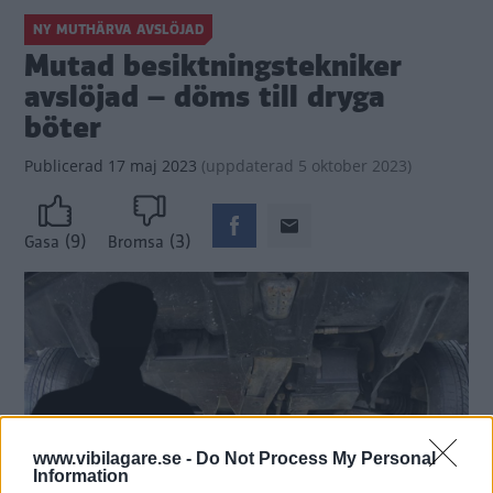
NY MUTHÄRVA AVSLÖJAD
Mutad besiktningstekniker
avslöjad – döms till dryga
böter
Publicerad
17 maj 2023
(
uppdaterad
5 oktober 2023)
(9)
(3)
Gasa
Bromsa
www.vibilagare.se -
Do Not Process My Personal
Information