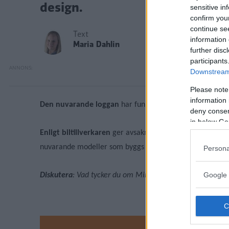
design.
sensitive in
confirm you
continue se
Text
information 
Maria Dahlin
further disc
participants
Downstream 
Please note
information 
Den nuvarande loggan
har funnits sedan 2001, men nu e
deny consent
in below Go
Enligt biltillverkaren
ger avsaknaden av skuggor och gråt
nuvarande modeller som byggs att få den nya loggan på h
Persona
Google 
Diskutera
: Vad tycker du om Minis nya logotyp?