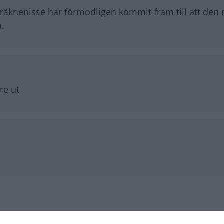
 räknenisse har förmodligen kommit fram till att den 
a.
re ut
riteknik i hybridbilarna