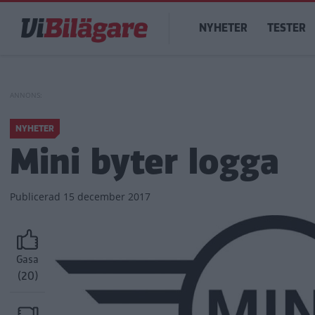
Hoppa
Main
till
NYHETER
TESTER
navigation
huvudinnehåll
NYHETER
Mini byter logga
Publicerad
15 december 2017
Gasa
(20)