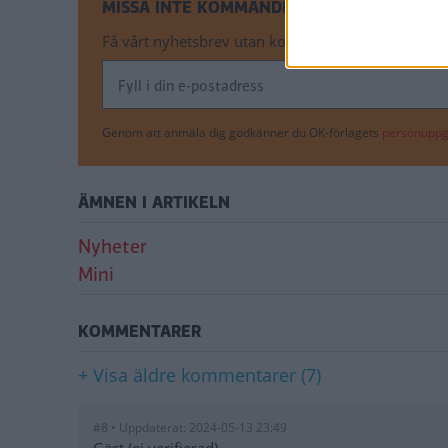
MISSA INTE KOMMANDE ARTIKLAR OM MINI
Få vårt nyhetsbrev utan kostnad
Genom att anmäla dig godkänner du OK-förlagets
personuppgi
ÄMNEN I ARTIKELN
Nyheter
Mini
KOMMENTARER
+ Visa äldre kommentarer (7)
#8 • Uppdaterat: 2024-05-13 23:49