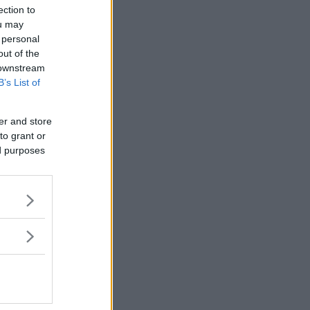
ection to
ou may
 personal
out of the
 downstream
B’s List of
er and store
to grant or
att design”.
ed purposes
er alla Minis