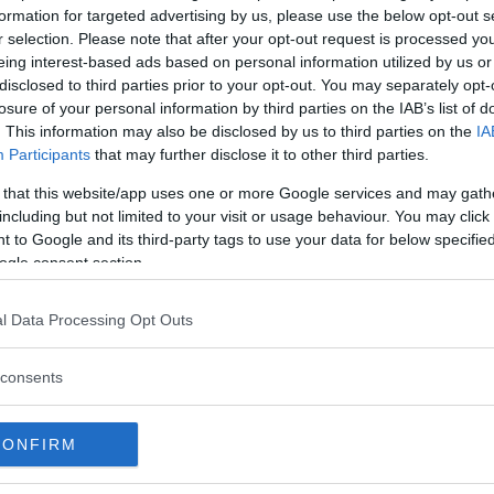
formation for targeted advertising by us, please use the below opt-out s
r selection. Please note that after your opt-out request is processed y
eing interest-based ads based on personal information utilized by us or
disclosed to third parties prior to your opt-out. You may separately opt-
losure of your personal information by third parties on the IAB’s list of
. This information may also be disclosed by us to third parties on the
IA
Participants
that may further disclose it to other third parties.
 that this website/app uses one or more Google services and may gath
including but not limited to your visit or usage behaviour. You may click 
rsätts det tredimensionella utseendet med vad Mini kallar för en ”pl
 to Google and its third-party tags to use your data for below specifi
ogle consent section.
oner ett mer modernt, grafiskt uttryck. Från och med nästa år komm
uven, bakpartiet, i mitten av ratten och på nyckeln.
l Data Processing Opt Outs
consents
CONFIRM