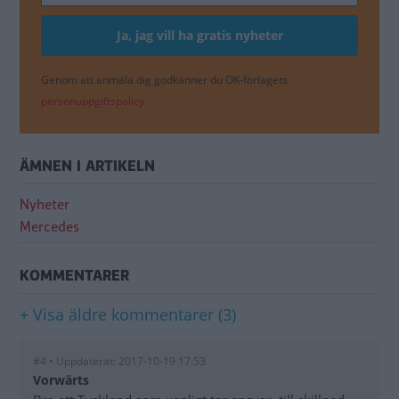
Genom att anmäla dig godkänner du OK-förlagets
personuppgiftspolicy.
ÄMNEN I ARTIKELN
Nyheter
Mercedes
KOMMENTARER
+ Visa äldre kommentarer (3)
#4 • Uppdaterat: 2017-10-19 17:53
Vorwärts