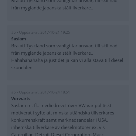
Bra att Tyskland som vanligt tar ansvar, till skillnad
från myglande japanska ståltillverkare..
#5 • Uppdaterat: 2017-10-21 19:25
Saslam
Bra att Tyskland som vanligt tar ansvar, till skillnad
från myglande japanska ståltillverkare..
Hahahahahaha ja just det ja kan vi alla stava till diesel
skandalen
#6 • Uppdaterat: 2017-10-24 18:51
Vorwärts
Saslam m. fl.: mediedrevet över VW var politiskt
motiverat i syfte att minska utländska tillverkares
konkurrenskraft samt marknadsandelar i USA,
inhemska tillverkare av dieselmotorer ex. vis
Caterpillar, Detroit Diesel Corporation, Mack,