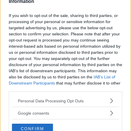
Information
påverkar bilar även på den svenska marknaden.
If you wish to opt-out of the sale, sharing to third parties, or
Hur får svenska ägare reda på om deras bil
processing of your personal or sensitive information for
targeted advertising by us, please use the below opt-out
berörs och hur går återkallelsen till?
section to confirm your selection. Please note that after your
– Om bilen skulle omfattas av återkallelsen blir
opt-out request is processed you may continue seeing
kunden kontaktad av oss. Man blir då erbjuden
interest-based ads based on personal information utilized by
en kostnadsfri åtgärd som tar cirka en timme. I
us or personal information disclosed to third parties prior to
your opt-out. You may separately opt-out of the further
händelse av att varningssymbolen för airbag
disclosure of your personal information by third parties on the
aktiveras i instrumentpanelen uppmanar vi
IAB’s list of downstream participants. This information may
kunder att kontakta en verkstad auktoriserad
also be disclosed by us to third parties on the
IAB’s List of
Downstream Participants
that may further disclose it to other
för Mercedes-Benz, säger Fredrik Wahrolén.
third parties.
Please note that this website/app uses one or more Google
Felet med krockkuddarna
har inte kopplats
Personal Data Processing Opt Outs
services and may gather and store information including but
till några dödsfall. I USA rapporteras det om
not limited to your visit or usage behaviour. You may click to
Google consents
skrapsår och blåmärken i en handfull
grant or deny consent to Google and its third-party tags to
inrapporterade incidenter.
use your data for below specified purposes in below Google
CONFIRM
consent section.