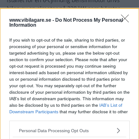
istället för en 6-cylindrig bensinmotor drivs
bilen av en elmotor på 220 kW som hämtar
energi ur ett litiumjonbatteri på 40 kWh.
www.vibilagare.se -
Do Not Process My Personal
Information
Ingenjörerna har gjort
sitt yttersta för att
If you wish to opt-out of the sale, sharing to third parties, or
vikten ska förbli oförändrad och att bilens
processing of your personal or sensitive information for
ursprungliga uppbyggnad med bromsar och
targeted advertising by us, please use the below opt-out
upphängning är densamma som på originalet
section to confirm your selection. Please note that after your
från 1960-talet. Därför sägs eldrivna E-Type
opt-out request is processed you may continue seeing
interest-based ads based on personal information utilized by
uppföra sig på samma sätt som
us or personal information disclosed to third parties prior to
ursprungsmodellen.
your opt-out. You may separately opt-out of the further
disclosure of your personal information by third parties on the
IAB’s list of downstream participants. This information may
Första fordonen
levereras sommaren 2020.
also be disclosed by us to third parties on the
IAB’s List of
Jaguar är hemlighetsfulla med priset och vill
Downstream Participants
that may further disclose it to other
inte säga vad bilen kostar. För den som redan
third parties.
har en gammal E-type går det bra att komma in
Please note that this website/app uses one or more Google
Personal Data Processing Opt Outs
med den till Jaguar så konverterar de drivlinan
services and may gather and store information including but