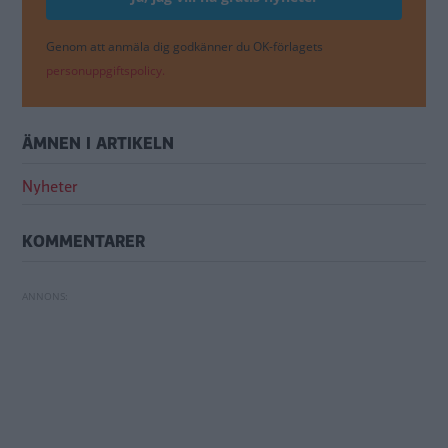
Genom att anmäla dig godkänner du OK-förlagets
personuppgiftspolicy.
ÄMNEN I ARTIKELN
Nyheter
KOMMENTARER