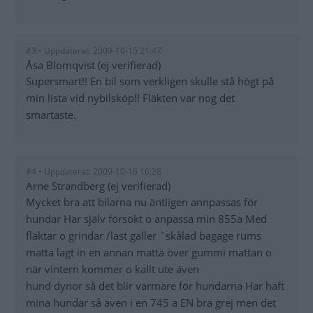
#3 • Uppdaterat: 2009-10-15 21:47
Åsa Blomqvist (ej verifierad)
Supersmart!! En bil som verkligen skulle stå högt på
min lista vid nybilsköp!! Fläkten var nog det
smartaste.
#4 • Uppdaterat: 2009-10-16 16:28
Arne Strandberg (ej verifierad)
Mycket bra att bilarna nu äntligen annpassas för
hundar Har själv försökt o anpassa min 855a Med
fläktar o grindar /last galler ´skålad bagage rums
matta lagt in en annan matta över gummi mattan o
när vintern kommer o kallt ute även
hund dynor så det blir varmare för hundarna Har haft
mina hundar så även i en 745 a EN bra grej men det