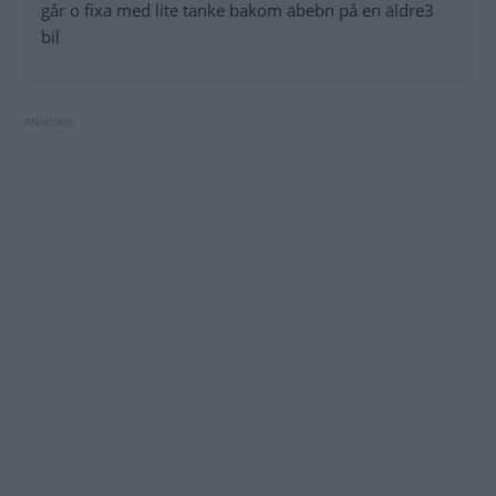
går o fixa med lite tanke bakom äbebn på en äldre3
bil
Toyota byter batteriteknik i hybridbilarna
Honda satsar på hundar