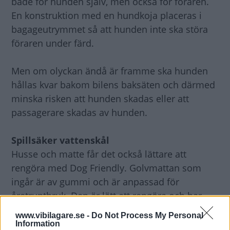
både för hunden själv, men också för föraren.
En konstruktion med en hundkoja placeras i
bagageutrymmet så att hunden inte ska störa
föraren under färd.
Men om olyckan ändå är framme ska hunden
hållas kvar bakom bilens baksäten och därmed
minska risken att hunden skadas eller att
passagerare skadas av hunden.
Spillsäker vattenskål
Husse och matte får det också lättare att
rengöra med Dog Friendly. Golvmattan som
ingår är av gummi och är anpassad för
åretruntbruk. Den är lätt att rengöra och har
dessutom ett mönster med hundben.
www.vibilagare.se -
Do Not Process My Personal
Information