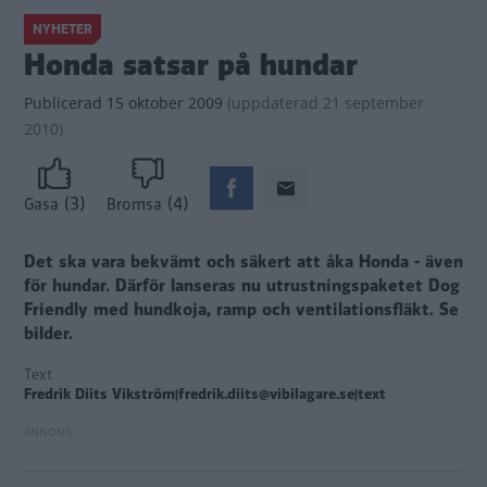
NYHETER
Honda satsar på hundar
Publicerad
15 oktober 2009
(
uppdaterad
21 september
2010)
(3)
(4)
Gasa
Bromsa
Det ska vara bekvämt och säkert att åka
Honda
- även
för hundar. Därför lanseras nu utrustningspaketet
Dog
Friendly
med hundkoja, ramp och ventilationsfläkt.
Se
bilder.
Text
Fredrik Diits Vikström|fredrik.diits@vibilagare.se|text