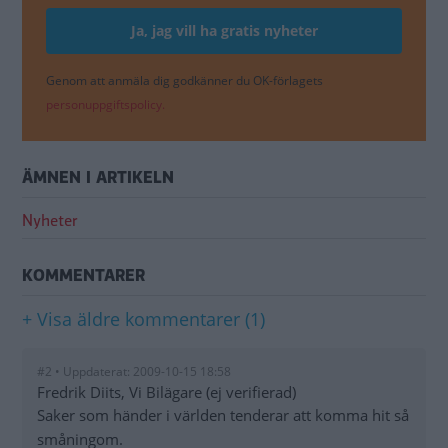
Genom att anmäla dig godkänner du OK-förlagets
personuppgiftspolicy.
ÄMNEN I ARTIKELN
Nyheter
KOMMENTARER
+ Visa äldre kommentarer (1)
#2 • Uppdaterat: 2009-10-15 18:58
Fredrik Diits, Vi Bilägare (ej verifierad)
Saker som händer i världen tenderar att komma hit så
småningom.