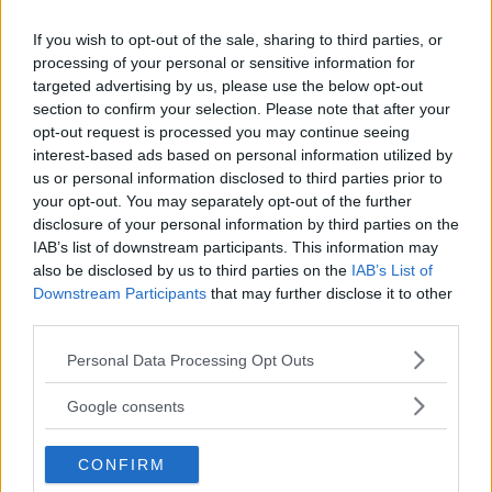
Men det ska vara bekvämt för tassarna också,
If you wish to opt-out of the sale, sharing to third parties, or
därför finns en vadderad hundsäng ovanpå
processing of your personal or sensitive information for
golvet och dessutom är väggarna i hundkojan
targeted advertising by us, please use the below opt-out
mjuka. Honda meddelar också att det finns en
section to confirm your selection. Please note that after your
"spillsäker" vattenskål och ventilationsfläkt.
opt-out request is processed you may continue seeing
interest-based ads based on personal information utilized by
us or personal information disclosed to third parties prior to
Utdragbar ramp
your opt-out. You may separately opt-out of the further
När hunden ska lämna bilen är det bara att dra
disclosure of your personal information by third parties on the
IAB’s list of downstream participants. This information may
ut en ramp som finns förvarad under
also be disclosed by us to third parties on the
IAB’s List of
hundsängens plattformen. Självklart ska det
Downstream Participants
that may further disclose it to other
synas att man är "Dog Friendly", därför ingår två
third parties.
hundprydda karossemblem.
Please note that this website/app uses one or more Google
Personal Data Processing Opt Outs
services and may gather and store information including but
Honda Element har varit i produktion sedan
not limited to your visit or usage behaviour. You may click to
Google consents
grant or deny consent to Google and its third-party tags to
2003 men säljs inte i Sverige. I USA finns
Dog
use your data for below specified purposes in below Google
Friendly
-paketet tillgängligt från november och
CONFIRM
consent section.
kommer då att kosta 995 dollar - nästan 6 900