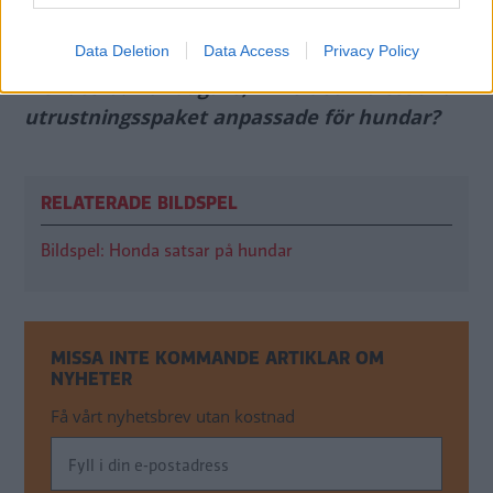
kronor.
Data Deletion
Data Access
Privacy Policy
Diskutera: Hundägare, finns det intresse för
utrustningsspaket anpassade för hundar?
RELATERADE BILDSPEL
Bildspel: Honda satsar på hundar
MISSA INTE KOMMANDE ARTIKLAR OM
NYHETER
Få vårt nyhetsbrev utan kostnad