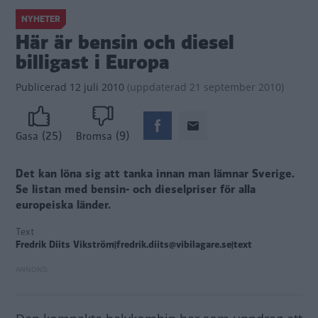
NYHETER
Här är bensin och diesel
billigast i Europa
Publicerad
12 juli 2010
(
uppdaterad
21 september 2010)
(25)
(9)
Gasa
Bromsa
Det kan löna sig att tanka innan man lämnar Sverige.
Se listan med bensin- och dieselpriser för alla
europeiska länder.
Text
Fredrik Diits Vikström|fredrik.diits@vibilagare.se|text