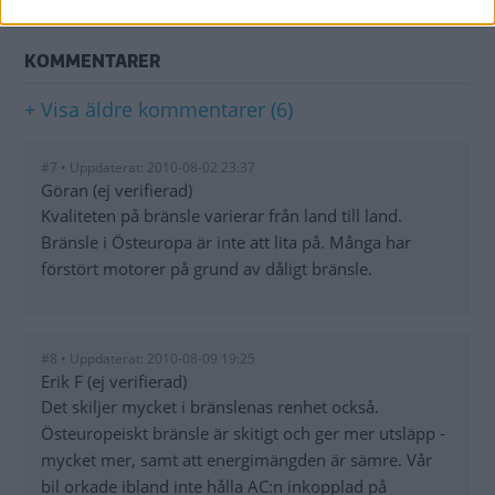
Nyheter
KOMMENTARER
+ Visa äldre kommentarer (6)
#7 • Uppdaterat: 2010-08-02 23:37
Göran (ej verifierad)
Kvaliteten på bränsle varierar från land till land.
Bränsle i Östeuropa är inte att lita på. Många har
förstört motorer på grund av dåligt bränsle.
#8 • Uppdaterat: 2010-08-09 19:25
Erik F (ej verifierad)
Det skiljer mycket i bränslenas renhet också.
Östeuropeiskt bränsle är skitigt och ger mer utsläpp -
mycket mer, samt att energimängden är sämre. Vår
bil orkade ibland inte hålla AC:n inkopplad på