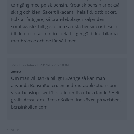
tomgång med polsk bensin. Kroatisk bensin är också
skitig och klen. Säkert likadant i hela f.d. östblocket.
Folk är fattigare, så bränslebolagen säljer den
smutsigaste, billigaste och sämsta bensinen/dieseln
till dem och tar mindre betalt. I gengäld drar bilarna
mer bränsle och de får sålt mer.
#9 • Uppdaterat: 2011-07-16 10:04
zeno
Om man vill tanka billigt i Sverige så kan man
använda BensinKollen, en android-applikation som
visar bensinpriser för stationer över hela landet! Helt
gratis dessutom. BensinKollen finns även på webben,
bensinkollen.com