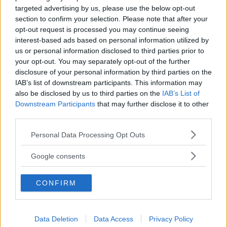
MISSA INTE KOMMANDE ARTIKLAR OM
targeted advertising by us, please use the below opt-out
NYHETER
section to confirm your selection. Please note that after your
opt-out request is processed you may continue seeing
Få vårt nyhetsbrev utan kostnad
interest-based ads based on personal information utilized by
us or personal information disclosed to third parties prior to
your opt-out. You may separately opt-out of the further
disclosure of your personal information by third parties on the
IAB’s list of downstream participants. This information may
also be disclosed by us to third parties on the
IAB’s List of
Downstream Participants
that may further disclose it to other
Genom att anmäla dig godkänner du OK-förlagets
third parties.
personuppgiftspolicy.
Please note that this website/app uses one or more Google
Personal Data Processing Opt Outs
services and may gather and store information including but
not limited to your visit or usage behaviour. You may click to
LÄNKAR
Google consents
grant or deny consent to Google and its third-party tags to
use your data for below specified purposes in below Google
Ekokörning med Motormännen
CONFIRM
consent section.
ÄMNEN I ARTIKELN
Data Deletion
Data Access
Privacy Policy