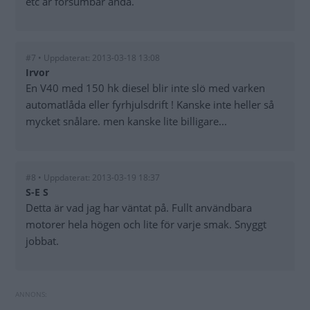
etc är försumbar ändå.
#7 • Uppdaterat: 2013-03-18 13:08
Irvor
En V40 med 150 hk diesel blir inte slö med varken
automatlåda eller fyrhjulsdrift ! Kanske inte heller så
mycket snålare. men kanske lite billigare...
#8 • Uppdaterat: 2013-03-19 18:37
S-E S
Detta är vad jag har väntat på. Fullt användbara
motorer hela högen och lite för varje smak. Snyggt
jobbat.