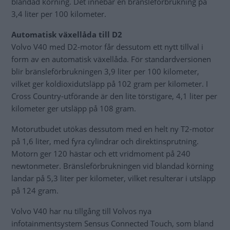
blandad körning. Det innebär en bränsleförbrukning på
3,4 liter per 100 kilometer.
Automatisk växellåda till D2
Volvo V40 med D2-motor får dessutom ett nytt tillval i
form av en automatisk växellåda. För standardversionen
blir bränsleförbrukningen 3,9 liter per 100 kilometer,
vilket ger koldioxidutsläpp på 102 gram per kilometer. I
Cross Country-utförande är den lite törstigare, 4,1 liter per
kilometer ger utsläpp på 108 gram.
Motorutbudet utökas dessutom med en helt ny T2-motor
på 1,6 liter, med fyra cylindrar och direktinsprutning.
Motorn ger 120 hästar och ett vridmoment på 240
newtonmeter. Bränsleförbrukningen vid blandad körning
landar på 5,3 liter per kilometer, vilket resulterar i utsläpp
på 124 gram.
Volvo V40 har nu tillgång till Volvos nya
infotainmentsystem Sensus Connected Touch, som bland