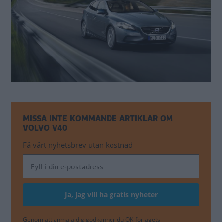
MISSA INTE KOMMANDE ARTIKLAR OM
VOLVO V40
Få vårt nyhetsbrev utan kostnad
Genom att anmäla dig godkänner du OK-förlagets