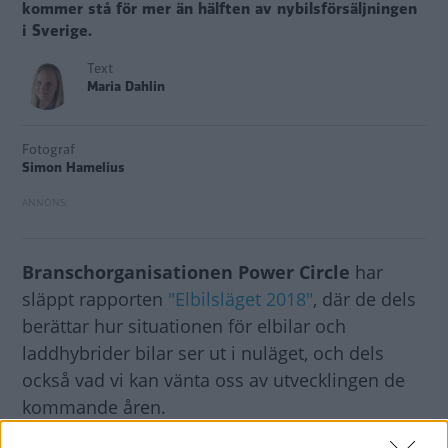
kommer stå för mer än hälften av nybilsförsäljningen
i Sverige.
Text
Maria Dahlin
Fotograf
Simon Hamelius
Branschorganisationen Power Circle
har
släppt rapporten
"Elbilsläget 2018"
, där de dels
berättar hur situationen för elbilar och
laddhybrider bilar ser ut i nuläget, och dels
också vad vi kan vänta oss av utvecklingen de
kommande åren.