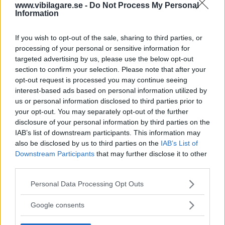
Tillväxten 2018
var runt 50 procent för
www.vibilagare.se -
Do Not Process My Personal
Information
laddhybrider och elbilar och Power Circle spår
att vi står inför en elbilsboom. År 2025
If you wish to opt-out of the sale, sharing to third parties, or
förväntas andelen elbilar utgöra 48 procent av
processing of your personal or sensitive information for
targeted advertising by us, please use the below opt-out
nybilsförsäljningen, för att året efter, 2026, stiga
section to confirm your selection. Please note that after your
till 60 procent. Försäljningen av laddhybrider
opt-out request is processed you may continue seeing
förväntas nå sin topp 2025 med 38 procent av
interest-based ads based on personal information utilized by
försäljningen för att sedan dala märkbart.
us or personal information disclosed to third parties prior to
your opt-out. You may separately opt-out of the further
disclosure of your personal information by third parties on the
IAB’s list of downstream participants. This information may
also be disclosed by us to third parties on the
IAB’s List of
Downstream Participants
that may further disclose it to other
third parties.
Please note that this website/app uses one or more Google
Personal Data Processing Opt Outs
services and may gather and store information including but
not limited to your visit or usage behaviour. You may click to
Google consents
grant or deny consent to Google and its third-party tags to
use your data for below specified purposes in below Google