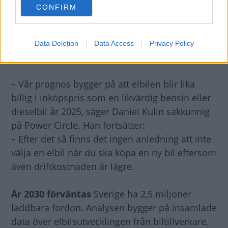
CONFIRM
consent section.
Data Deletion
Data Access
Privacy Policy
– Vår prognos bygger på att elbilen blir lika
billig i inköpspris som en likvärdig bensin eller
dieselbil år 2025, säger Daniel Kulin sakkunnig
på Power Circle. Han fortsätter:
– Efter det så finns det ingen anledning att inte
välja en elbil när du ska köpa en ny bil eftersom
även driftkostnaden är lägre.
År 2030 förväntas
Sverige ha 2,5 miljoner
laddbara fordon. Analysen bygger på insamlade
data över elbilsutvecklingen från biltillverkare,