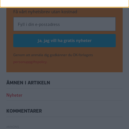
NYHETER
Få vårt nyhetsbrev utan kostnad
Genom att anmäla dig godkänner du OK-förlagets
personuppgiftspolicy.
ÄMNEN I ARTIKELN
Nyheter
KOMMENTARER