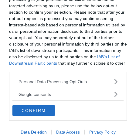
targeted advertising by us, please use the below opt-out
section to confirm your selection. Please note that after your
För tredje gången i rad har tävlingens jury som
opt-out request is processed you may continue seeing
består av 62 väl ansedda motorjournalister från
interest-based ads based on personal information utilized by
30 olika länder röstat fram en av BMWs
us or personal information disclosed to third parties prior to
your opt-out. You may separately opt-out of the further
motorer till den mest prestigefyllda titeln
disclosure of your personal information by third parties on the
"International Engine of the Year". Årets
IAB’s list of downstream participants. This information may
utmärkelse går till den nya 3-liters
also be disclosed by us to third parties on the
IAB’s List of
Downstream Participants
that may further disclose it to other
dubbelturbomotorn med 6 cylindrar som nu
third parties.
sitter i 3-serien under beteckningen 335i.
Världens första raka sexcylindriga motor med
Please note that this website/app uses one or more Google
Personal Data Processing Opt Outs
services and may gather and store information including but
dubbelturboteknologi vann även i två andra
not limited to your visit or usage behaviour. You may click to
Google consents
kategorier - "Best New Engine of the Year 2007"
grant or deny consent to Google and its third-party tags to
och i klassen 2,5 - 3,0 liters motorer.
use your data for below specified purposes in below Google
CONFIRM
consent section.
MISSA INTE KOMMANDE ARTIKLAR OM
Data Deletion
Data Access
Privacy Policy