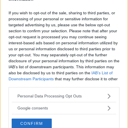
standard. Dörrarna öppnas uppåt, och medan led-
strålkastare är standard finns tillvalet att kunna lysa upp
If you wish to opt-out of the sale, sharing to third parties, or
mörka vägar med unika laserstrålkastare.
processing of your personal or sensitive information for
targeted advertising by us, please use the below opt-out
Under huven sitter en trecylindrig bensinmotor med turbo
section to confirm your selection. Please note that after your
på 1,5 liter som ger 231 hästkrafter och ett vridmoment
opt-out request is processed you may continue seeing
på 320 newtonmeter. Kraften går till bakhjulen via en
interest-based ads based on personal information utilized by
sexstegad automatisk växellåda. Bensinmotorn
us or personal information disclosed to third parties prior to
kompletteras av en elmotor som ger 131 hästkrafter och
your opt-out. You may separately opt-out of the further
250 newtonmeter till framhjulen via en tvåstegad
disclosure of your personal information by third parties on the
automatisk växellåda.
IAB’s list of downstream participants. This information may
also be disclosed by us to third parties on the
IAB’s List of
0-100 på 4,4 sekunder
Downstream Participants
that may further disclose it to other
third parties.
Tillsammans ger de båda motorerna bilen maximalt 362
hästar och 570 newtonmeter, med fyrhjulsdrift. Tack vare
Please note that this website/app uses one or more Google
Personal Data Processing Opt Outs
en lättviktskonstruktion, bland annat med kupé i
services and may gather and store information including but
kolfiberförstärkt plast och aluminiumchassi, gör det att
not limited to your visit or usage behaviour. You may click to
Google consents
BMW i8 gör språnget från helt stillastående till 100
grant or deny consent to Google and its third-party tags to
use your data for below specified purposes in below Google
kilometer i timmen på 4,4 sekunder.
CONFIRM
consent section.