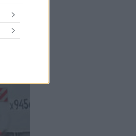
ed 46