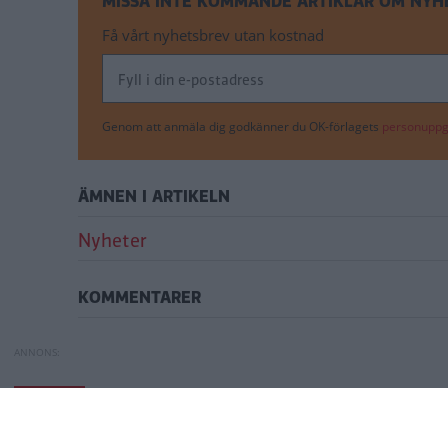
MISSA INTE KOMMANDE ARTIKLAR OM NYH
Få vårt nyhetsbrev utan kostnad
Genom att anmäla dig godkänner du OK-förlagets
personuppgi
ÄMNEN I ARTIKELN
Nyheter
KOMMENTARER
Bilförsäljning rasade 2008 -
Toyota byter batte
NYHETER
Toyota byter batte