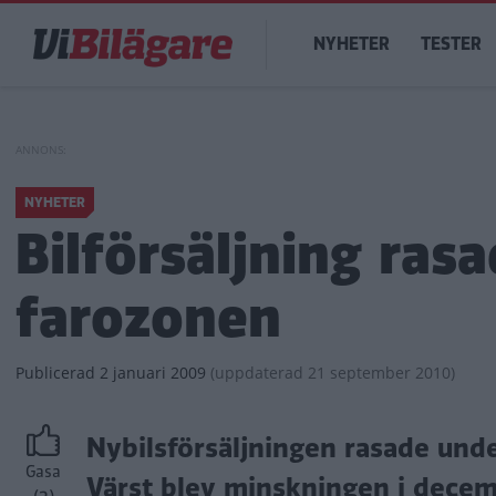
Hoppa
Main
till
NYHETER
TESTER
navigation
huvudinnehåll
NYHETER
Bilförsäljning ras
farozonen
Publicerad
2 januari 2009
(
uppdaterad
21 september 2010)
Nybilsförsäljningen rasade under
Gasa
Värst blev minskningen i decem