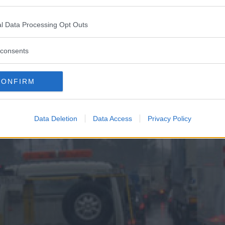
och nådde rekordnivån 36,2 procent. Under 2007 låg
l Data Processing Opt Outs
consents
dioxidutsläpp på högst 120 g/km ökade under 2008 m
utsläpp ökade med 25 procent.
CONFIRM
Data Deletion
Data Access
Privacy Policy