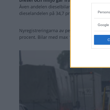
Diesel och miljö går framåt
Även andelen dieselbilar ökade under 2008 
Persona
dieselandelen på 34,7 procent.
Google 
Nyregistreringarna av personbilar med kol
procent. Bilar med max 140 g/km koldioxid