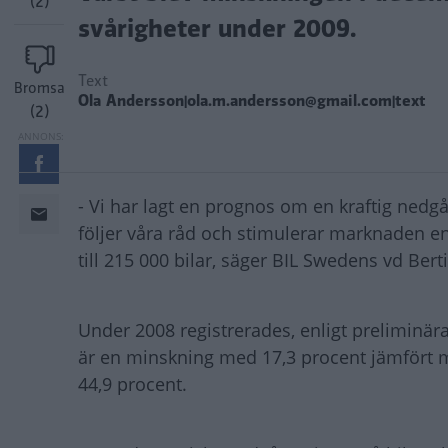
(2)
svårigheter under 2009.
Text
Bromsa
Ola Andersson|ola.m.andersson@gmail.com|text
(2)
- Vi har lagt en prognos om en kraftig nedg
följer våra råd och stimulerar marknaden e
till 215 000 bilar, säger BIL Swedens vd Bert
Under 2008 registrerades, enligt preliminära
är en minskning med 17,3 procent jämfört
44,9 procent.