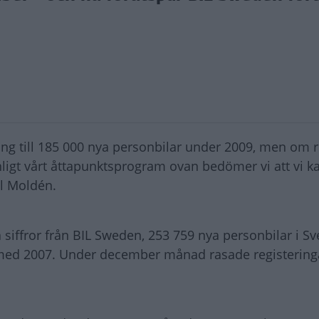
ång till 185 000 nya personbilar under 2009, men om 
nligt vårt åttapunktsprogram ovan bedömer vi att vi k
il Moldén.
 siffror från BIL Sweden, 253 759 nya personbilar i Sv
 med 2007. Under december månad rasade registerin