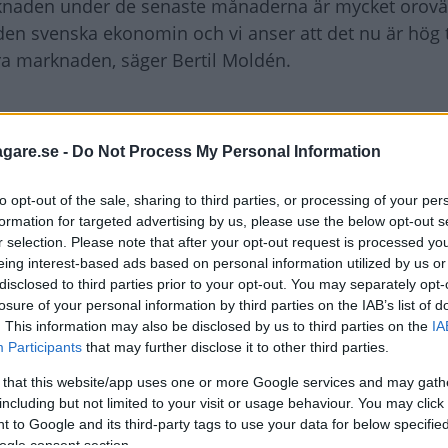
rknaden under de senaste månaderna är mycket orov
den svenska ekonomin och vi anser att det nu är hög t
era marknaden, säger Bertil Moldén.
en kommer att minska även under 2009.
agare.se -
Do Not Process My Personal Information
to opt-out of the sale, sharing to third parties, or processing of your per
formation for targeted advertising by us, please use the below opt-out s
jöbilarna gick mot strömmen och ökade med 57 proce
r selection. Please note that after your opt-out request is processed y
även rekordhöga 33,3 procent - vilket kan jämföras m
eing interest-based ads based on personal information utilized by us or
disclosed to third parties prior to your opt-out. You may separately opt-
losure of your personal information by third parties on the IAB’s list of
. This information may also be disclosed by us to third parties on the
IA
under 2008 är mycket positivt för miljön och koldioxi
Participants
that may further disclose it to other third parties.
säger Bertil Moldén.
 that this website/app uses one or more Google services and may gath
including but not limited to your visit or usage behaviour. You may click 
 to Google and its third-party tags to use your data for below specifi
ogle consent section.