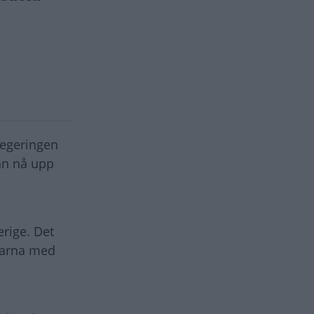
regeringen
an nå upp
erige. Det
garna med