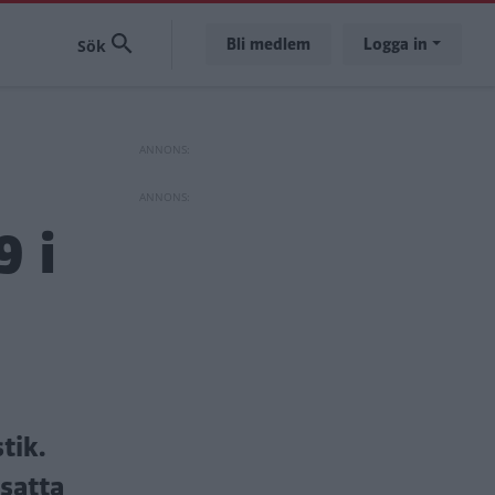
Bli medlem
Logga in
9 i
tik.
satta