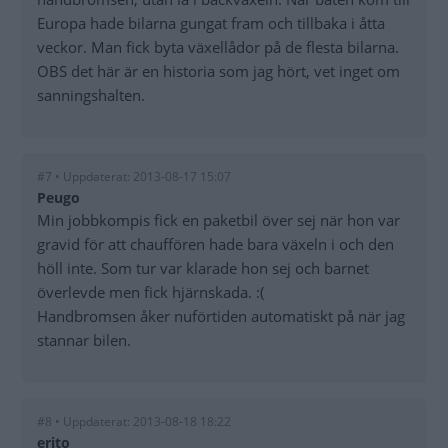
Europa hade bilarna gungat fram och tillbaka i åtta
veckor. Man fick byta växellådor på de flesta bilarna.
OBS det här är en historia som jag hört, vet inget om
sanningshalten.
#7 • Uppdaterat: 2013-08-17 15:07
Peugo
Min jobbkompis fick en paketbil över sej när hon var
gravid för att chauffören hade bara växeln i och den
höll inte. Som tur var klarade hon sej och barnet
överlevde men fick hjärnskada. :(
Handbromsen åker nuförtiden automatiskt på när jag
stannar bilen.
#8 • Uppdaterat: 2013-08-18 18:22
erito