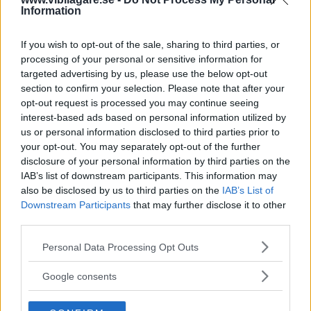
och Subaru kommer att återkalla bilarna för att åtgärda
Information
produktionsfelet.
If you wish to opt-out of the sale, sharing to third parties, or
Felet upptäcktes då en Subaru vid tillverkarens fabrik i
processing of your personal or sensitive information for
Indiana, USA, plötsligt rullade iväg trots att växellådan
targeted advertising by us, please use the below opt-out
stod i P-läge. Det visade sig att det är en enda anställd vid
section to confirm your selection. Please note that after your
opt-out request is processed you may continue seeing
fabriken som är orsaken till problemet.
interest-based ads based on personal information utilized by
us or personal information disclosed to third parties prior to
Diskutera:
Vad tycker du om återkallelsen?
your opt-out. You may separately opt-out of the further
disclosure of your personal information by third parties on the
IAB’s list of downstream participants. This information may
also be disclosed by us to third parties on the
IAB’s List of
MISSA INTE KOMMANDE ARTIKLAR OM
Downstream Participants
that may further disclose it to other
SUBARU
third parties.
Få vårt nyhetsbrev utan kostnad
Please note that this website/app uses one or more Google
Personal Data Processing Opt Outs
services and may gather and store information including but
not limited to your visit or usage behaviour. You may click to
Google consents
grant or deny consent to Google and its third-party tags to
use your data for below specified purposes in below Google