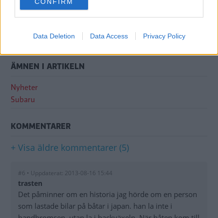
CONFIRM
consent section.
Genom att anmäla dig godkänner du OK-förlagets
personuppgiftspolicy.
Data Deletion
Data Access
Privacy Policy
ÄMNEN I ARTIKELN
Nyheter
Subaru
KOMMENTARER
+ Visa äldre kommentarer (5)
#6 • Uppdaterat: 2013-08-16 15:44
trasten
Det påminner om en historia jag hörde om en person
som lastade bilar på båtar i japan. han la inte i
handbromsen, utan la i backväxeln. När båten kom till